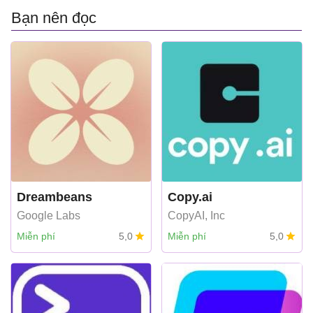
Bạn nên đọc
Dreambeans
Copy.ai
Google Labs
CopyAI, Inc
Miễn phí
5,0
Miễn phí
5,0