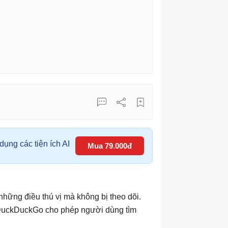
ụng các tiện ích AI
Mua 79.000đ
hững điều thú vị mà không bị theo dõi.
. DuckDuckGo cho phép người dùng tìm