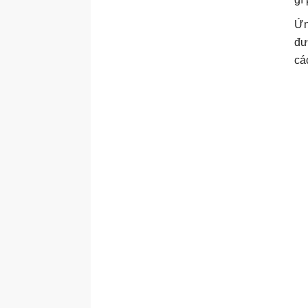
Ứn
đư
cá