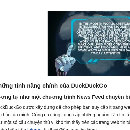
hững tính năng chính của DuckDuckGo
ơng tự như một chương trình News Feed chuyên bi
ckDuckGo được xây dựng để cho phép bạn truy cập ít trang web
u hỏi của mình. Công cụ cũng cung cấp những nguồn cấp tin tức
ư một số câu chuyện thú vị khó tìm thấy trên các trang web tin t
 phổ biến trên
Internet
tại thời điểm bạn tìm kiếm.