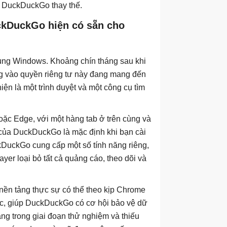
ọn DuckDuckGo thay thế.
uckDuckGo hiện có sẵn cho
ùng Windows. Khoảng chín tháng sau khi
ung vào quyền riêng tư này đang mang đến
 là một trình duyệt và một công cụ tìm
ặc Edge, với một hàng tab ở trên cùng và
 của DuckDuckGo là mặc định khi bạn cài
ckDuckGo cung cấp một số tính năng riêng,
er loại bỏ tất cả quảng cáo, theo dõi và
nền tảng thực sự có thể theo kịp Chrome
ac, giúp DuckDuckGo có cơ hội bảo vệ dữ
g trong giai đoạn thử nghiệm và thiếu