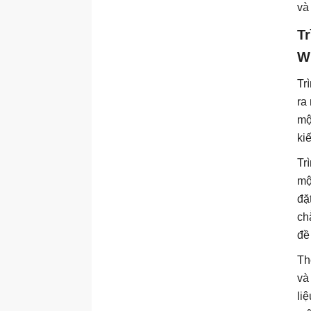
và
T
W
Tr
ra
mộ
ki
Tr
mộ
đặ
ch
đề
Th
và
li