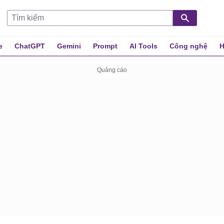
e
ChatGPT
Gemini
Prompt
AI Tools
Công nghệ
H