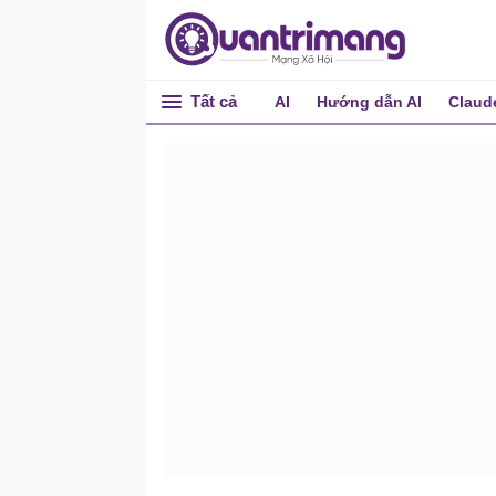
Tất cả
AI
Hướng dẫn AI
Claud