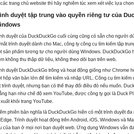
 các trang chủ website thì hãy nghiêm túc xem xét việc lựa ch
rình duyệt tập trung vào quyền riêng tư của D
indows
ình duyệt của DuckDuckGo cuối cùng cũng có sẵn cho người d
 mắt trình duyệt dành cho Mac, công ty công cụ tìm kiếm tập tr
t sản phẩm tương tự cho người dùng Windows. DuckDuckGo hiện
ếm không thu thập dữ liệu, không theo dõi bạn trên web.
ình duyệt DuckDuckGo trông và hoạt động giống như Chrome ho
t hộp văn bản lớn để tìm kiếm và nhập URL. Công cụ tìm kiếm
t trình duyệt, nhưng bạn có thể thay đổi điều đó nếu muốn. Du
ẳng hạn như chế độ xem YouTube, được công ty gọi là Duck Play
 xuất khỏi trang YouTube.
êm phiên bản nghĩa là DuckDuckGo hiện có một trình duyệt đa 
 Edge. Trình duyệt hoạt động trên Android, iOS, Windows và M
ệu của bạn ở mọi nơi bạn duyệt web. Ứng dụng Windows vẫn đan