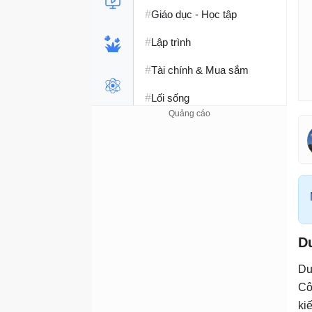
#
Giáo dục - Học tập
#
Lập trình
#
Tài chính & Mua sắm
#
Lối sống
D
Du
Cô
ki