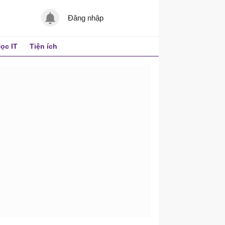
Đăng nhập
ọc IT
Tiện ích