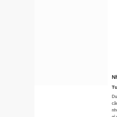
N
Tư
Du
câ
nh
gì