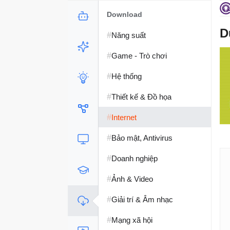
Download
D
#
Năng suất
#
Game - Trò chơi
#
Hệ thống
#
Thiết kế & Đồ họa
#
Internet
#
Bảo mật, Antivirus
#
Doanh nghiệp
#
Ảnh & Video
#
Giải trí & Âm nhạc
#
Mạng xã hội