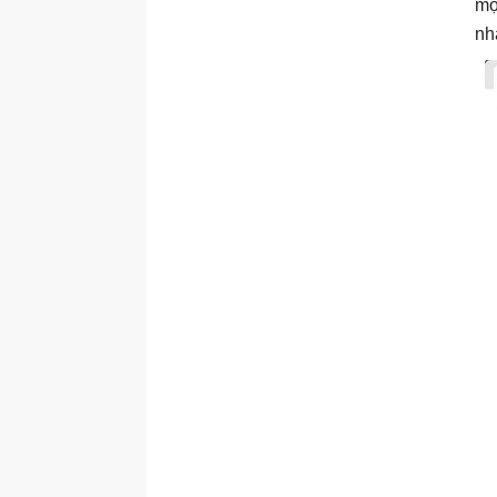
mộ
nh