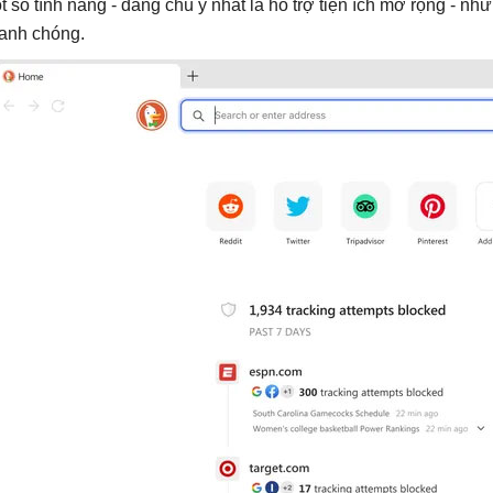
t số tính năng - đáng chú ý nhất là hỗ trợ tiện ích mở rộng - 
anh chóng.