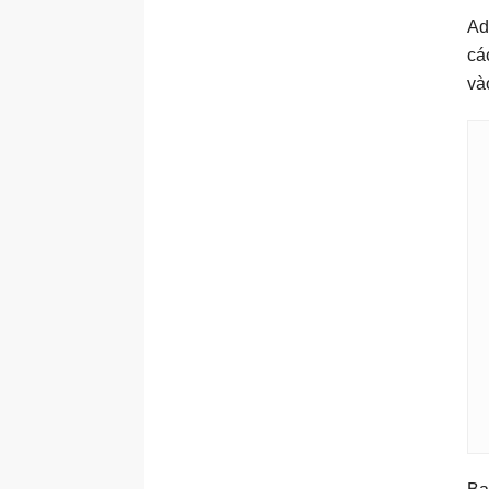
Ad
cá
và