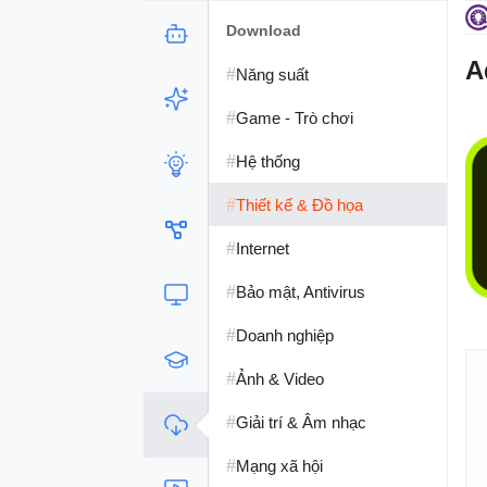
Download
A
#
Năng suất
#
Game - Trò chơi
#
Hệ thống
#
Thiết kế & Đồ họa
#
Internet
#
Bảo mật, Antivirus
#
Doanh nghiệp
#
Ảnh & Video
#
Giải trí & Âm nhạc
#
Mạng xã hội