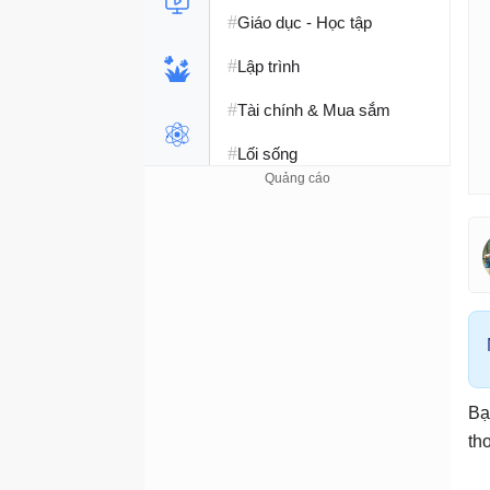
#
Giáo dục - Học tập
#
Lập trình
#
Tài chính & Mua sắm
#
Lối sống
Bạ
th