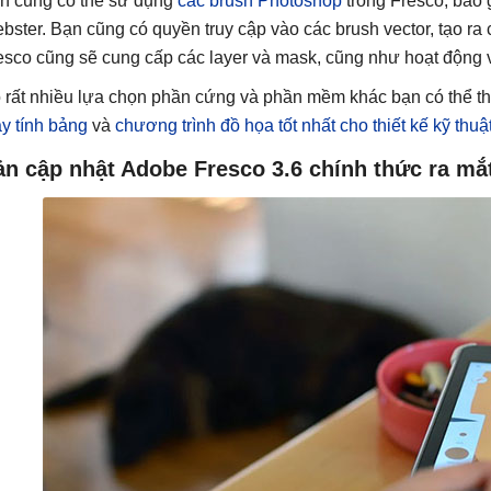
n cũng có thể sử dụng
các brush Photoshop
trong Fresco, bao 
bster. Bạn cũng có quyền truy cập vào các brush vector, tạo ra 
esco cũng sẽ cung cấp các layer và mask, cũng như hoạt động
 rất nhiều lựa chọn phần cứng và phần mềm khác bạn có thể 
y tính bảng
và
chương trình đồ họa tốt nhất cho thiết kế kỹ thuậ
ản cập nhật Adobe Fresco 3.6 chính thức ra mắ