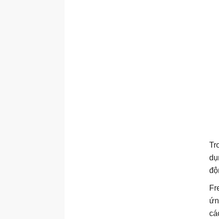
Tr
dụ
độ
Fr
ứn
cá