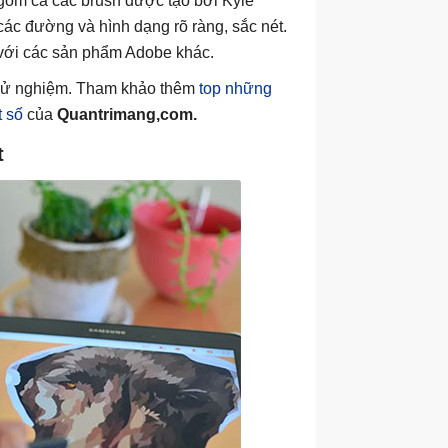
gồm cả các brush được tạo bởi Kyle
các đường và hình dạng rõ ràng, sắc nét.
 với các sản phẩm Adobe khác.
thử nghiệm. Tham khảo thêm
top những
t số
của
Quantrimang,com.
t