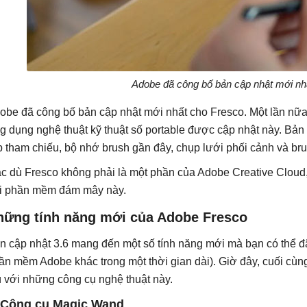
Adobe đã công bố bản cập nhật mới nh
obe đã công bố bản cập nhật mới nhất cho Fresco. Một lần nữa,
g dụng nghệ thuật kỹ thuật số portable được cập nhật này. Bản 
p tham chiếu, bộ nhớ brush gần đây, chụp lưới phối cảnh và brus
c dù Fresco không phải là một phần của Adobe Creative Cloud
i phần mềm đám mây này.
hững tính năng mới của Adobe Fresco
n cập nhật 3.6 mang đến một số tính năng mới mà bạn có thể đã
ần mềm Adobe khác trong một thời gian dài). Giờ đây, cuối cùn
ú với những công cụ nghệ thuật này.
 Công cụ Magic Wand