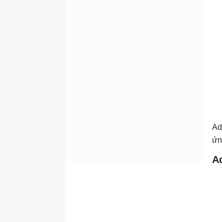
Ad
ứn
A