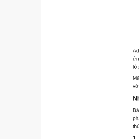
Ad
ứn
lớ
Mặ
vớ
N
Bả
ph
th
1.