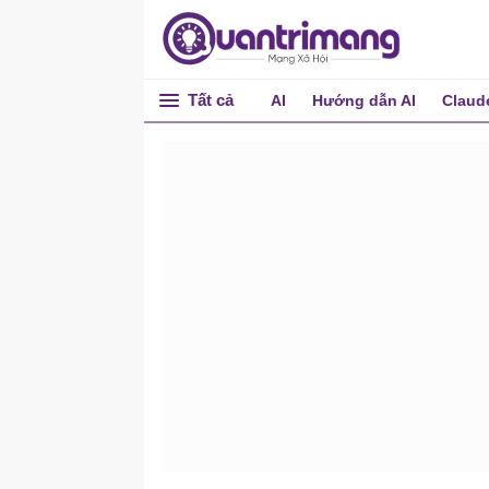
Tất cả
AI
Hướng dẫn AI
Claud