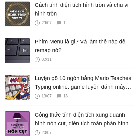
Cách tính diện tích hình tròn và chu vi
hình tròn
29/07
1
Phím Menu là gì? Và làm thế nào để
remap nó?
02/11
Luyện gõ 10 ngón bằng Mario Teaches
Typing online, game luyện đánh máy
cực hấp dẫn
13/07
18
Công thức tính diện tích xung quanh
hình nón cụt, diện tích toàn phần hình
nón cụt, thể tích hình nón cụt
20/07