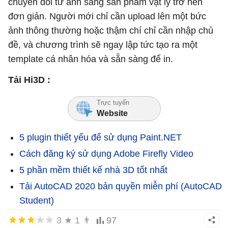
chuyển đổi từ ảnh sang sản phẩm vật lý trở nên
đơn giản. Người mới chỉ cần upload lên một bức
ảnh thông thường hoặc thậm chí chỉ cần nhập chủ
đề, và chương trình sẽ ngay lập tức tạo ra một
template cá nhân hóa và sẵn sàng để in.
Tải Hi3D :
Trực tuyến
Website
5 plugin thiết yếu để sử dụng Paint.NET
Cách đăng ký sử dụng Adobe Firefly Video
5 phần mềm thiết kế nhà 3D tốt nhất
Tải AutoCAD 2020 bản quyền miễn phí (AutoCAD
Student)
3
★
1
👨
97