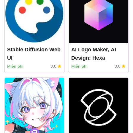
Stable Diffusion Web
AI Logo Maker, AI
UI
Design: Hexa
Superapp Labs
Miễn phí
3,0
Miễn phí
3,0