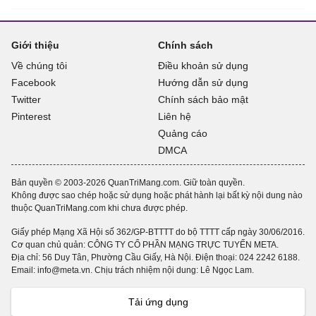
Giới thiệu
Chính sách
Về chúng tôi
Điều khoản sử dụng
Facebook
Hướng dẫn sử dụng
Twitter
Chính sách bảo mật
Pinterest
Liên hệ
Quảng cáo
DMCA
Bản quyền © 2003-2026 QuanTriMang.com. Giữ toàn quyền.
Không được sao chép hoặc sử dụng hoặc phát hành lại bất kỳ nội dung nào
thuộc QuanTriMang.com khi chưa được phép.
Giấy phép Mạng Xã Hội số 362/GP-BTTTT do bộ TTTT cấp ngày 30/06/2016.
Cơ quan chủ quản: CÔNG TY CỔ PHẦN MẠNG TRỰC TUYẾN META.
Địa chỉ: 56 Duy Tân, Phường Cầu Giấy, Hà Nội. Điện thoại:
024 2242 6188
.
Email: info@meta.vn. Chịu trách nhiệm nội dung: Lê Ngọc Lam.
Tải ứng dụng