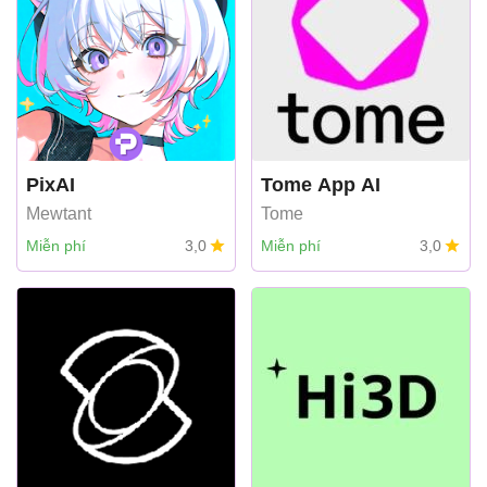
PixAI
Tome App AI
Mewtant
Tome
Miễn phí
3,0
Miễn phí
3,0