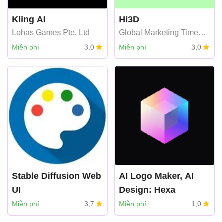
Kling AI
Hi3D
Lohas Games Pte. Ltd
Global Marketing Times
Limited
Miễn phí
3,0
Miễn phí
3,0
Stable Diffusion Web
AI Logo Maker, AI
UI
Design: Hexa
Superapp Labs
Miễn phí
3,7
Miễn phí
1,0