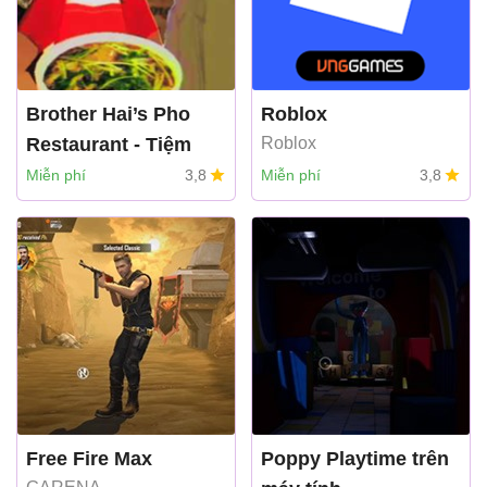
Brother Hai’s Pho
Roblox
Restaurant - Tiệm
Roblox
phở Anh Hai
Miễn phí
3,8
Miễn phí
3,8
Godot Engine
Free Fire Max
Poppy Playtime trên