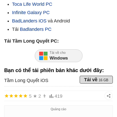
Toca Life World PC
Infinite Galaxy PC
BadLanders iOS
và Android
Tải
Badlanders PC
Tải Tầm Long Quyết PC:
Tải về cho
Windows
Bạn có thể tải phiên bản khác dưới đây:
Tải về
Tầm Long Quyết iOS
16 GB
5
★
2
👨
419