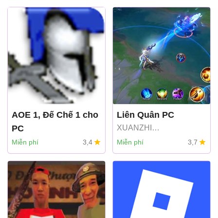
AOE 1, Đế Chế 1 cho
Liên Quân PC
PC
XUANZHI
INTERNATIONAL CO.,
Ensemble Studios
Miễn phí
3,4
Miễn phí
3,7
LIMITED