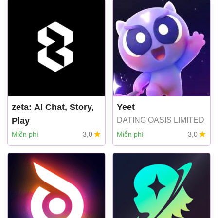
zeta: AI Chat, Story,
Yeet
Play
DATING OASIS LIMITED
Miễn phí
3,0
Miễn phí
3,0