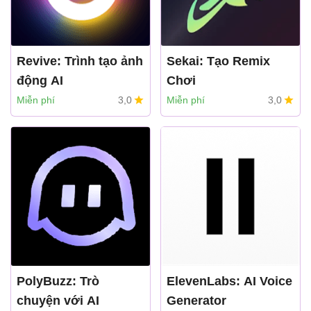
Revive: Trình tạo ảnh
Sekai: Tạo Remix
động AI
Chơi
REFACEAI LIMITED
sekai
Miễn phí
3,0
Miễn phí
3,0
PolyBuzz: Trò
ElevenLabs: AI Voice
chuyện với AI
Generator