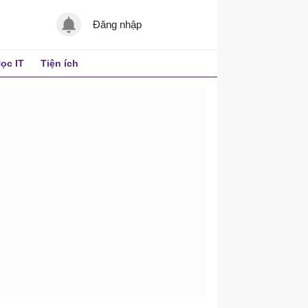
Đăng nhập
ọc IT
Tiện ích