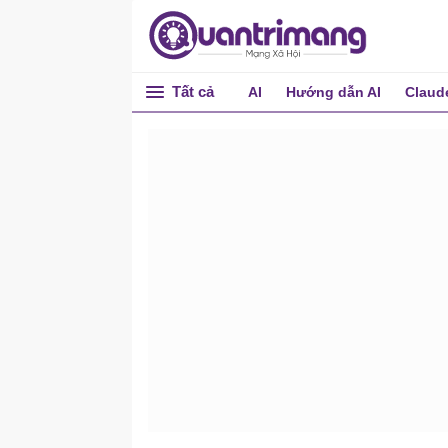
Tất cả
AI
Hướng dẫn AI
Claud