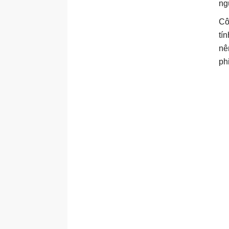
ng
Cô
tí
nê
ph