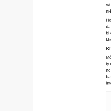
và
hi
Hơ
da
bị
kh
Kh
Mộ
ty
ng
ba
In