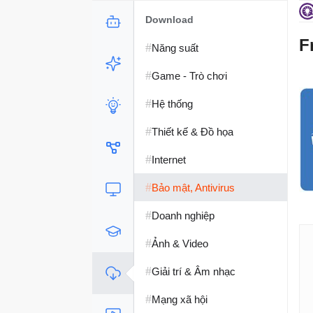
Download
F
#
Năng suất
#
Game - Trò chơi
#
Hệ thống
#
Thiết kế & Đồ họa
#
Internet
#
Bảo mật, Antivirus
#
Doanh nghiệp
#
Ảnh & Video
#
Giải trí & Âm nhạc
#
Mạng xã hội