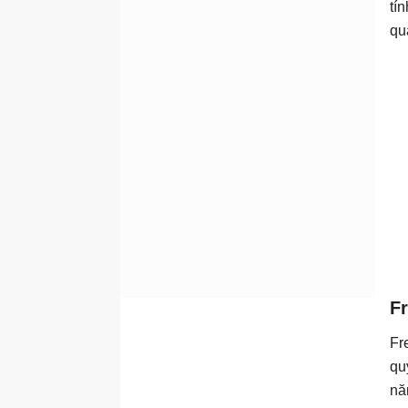
tí
qu
Fr
Fr
qu
nă