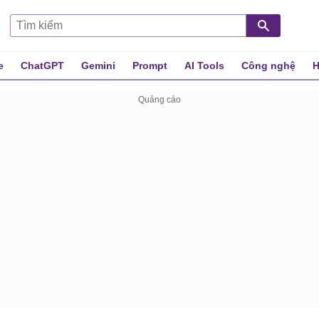
e
ChatGPT
Gemini
Prompt
AI Tools
Công nghệ
H