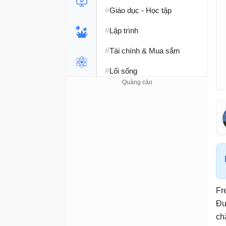
#
Giáo dục - Học tập
#
Lập trình
#
Tài chính & Mua sắm
#
Lối sống
Fr
Đư
ch