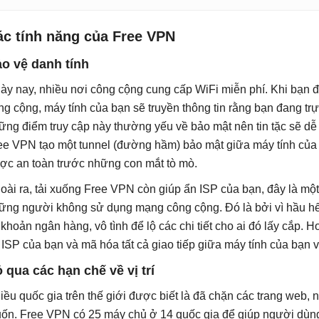
ác tính năng của Free VPN
o vệ danh tính
ày nay, nhiều nơi công cộng cung cấp WiFi miễn phí. Khi bạn
ng cộng, máy tính của bạn sẽ truyền thông tin rằng bạn đang tr
ững điểm truy cập này thường yếu về bảo mật nên tin tặc sẽ dễ 
ee VPN tạo một tunnel (đường hầm) bảo mật giữa máy tính của 
ợc an toàn trước những con mắt tò mò.
oài ra, tải xuống Free VPN còn giúp ẩn ISP của bạn, đây là một 
ững người không sử dụng mạng công cộng. Đó là bởi vì hầu hết
i khoản ngân hàng, vô tình để lộ các chi tiết cho ai đó lấy cắp.
 ISP của bạn và mã hóa tất cả giao tiếp giữa máy tính của bạn 
 qua các hạn chế về vị trí
iều quốc gia trên thế giới được biết là đã chặn các trang web,
ốn. Free VPN có 25 máy chủ ở 14 quốc gia để giúp người dùng