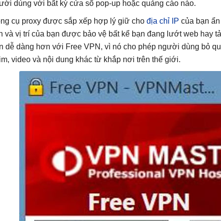
ười dùng với bất kỳ cửa sổ pop-up hoặc quảng cáo nào.
ng cụ proxy được sắp xếp hợp lý giữ cho
địa chỉ IP
của bạn ẩn 
nh và vị trí của bạn được bảo vệ bất kể bạn đang lướt web hay tả
n dễ dàng hơn với Free VPN, vì nó cho phép người dùng bỏ qu
im, video và nội dung khác từ khắp nơi trên thế giới.