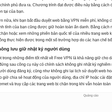
 chính phủ đưa ra. Chương trình đạt được điều này bằng cách đá
ện tại của bạn.
n nữa, khi bạn bắt đầu duyệt web bằng VPN miễn phí, không chỉ 
nh tính của bạn cũng được giữ hoàn toàn ẩn danh. Bằng cách nà
 chặn hoặc xem những phiên bản quốc tế của nhiều trang web kh
ông thực hiện được trong một số trường hợp do các hạn chế bổ 
ông lưu giữ nhật ký người dùng
t trong những điểm tốt nhất về Free VPN là khả năng giữ cho 
 đứng sau công cụ này có chính sách không ghi nhật ký nghiêm 
ười dùng đăng ký, cũng như không ghi lại lịch sử duyệt web h
o giờ chia sẻ hoạt động của người dùng, địa chỉ IP hoặc cài đặt
ternet và truy cập các trang web bị chặn trong khi vẫn hoàn toàn