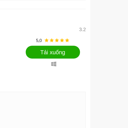
3.2
5,0
Tải xuống