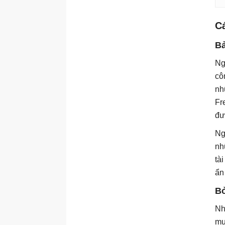
C
Bả
Ng
cô
nh
Fr
đư
Ng
nh
tà
ẩn
Bỏ
Nh
mu