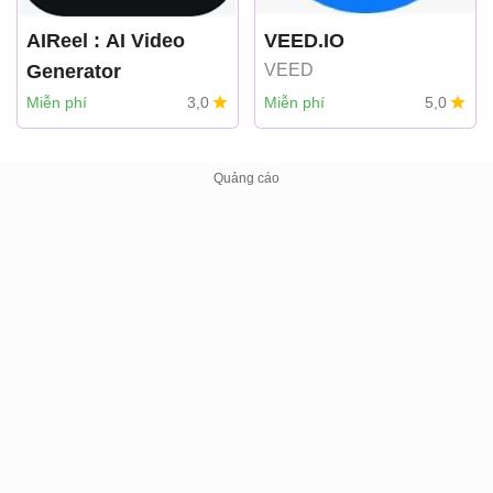
AIReel : AI Video
VEED.IO
Generator
VEED
FunCreate LIMITED
Miễn phí
3,0
Miễn phí
5,0