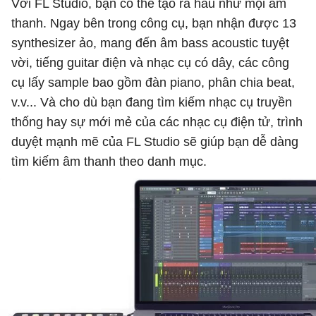
Với FL Studio, bạn có thể tạo ra hầu như mọi âm
thanh. Ngay bên trong công cụ, bạn nhận được 13
synthesizer ảo, mang đến âm bass acoustic tuyệt
vời, tiếng guitar điện và nhạc cụ có dây, các công
cụ lấy sample bao gồm đàn piano, phân chia beat,
v.v... Và cho dù bạn đang tìm kiếm nhạc cụ truyền
thống hay sự mới mẻ của các nhạc cụ điện tử, trình
duyệt mạnh mẽ của FL Studio sẽ giúp bạn dễ dàng
tìm kiếm âm thanh theo danh mục.