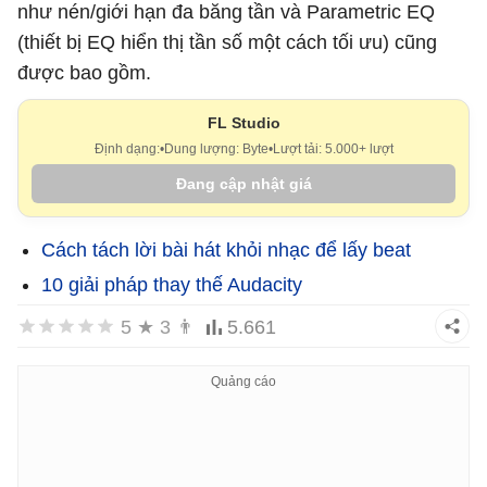
như nén/giới hạn đa băng tần và Parametric EQ
(thiết bị EQ hiển thị tần số một cách tối ưu) cũng
được bao gồm.
FL Studio
Định dạng:
•
Dung lượng: Byte
•
Lượt tải: 5.000+ lượt
Đang cập nhật giá
Cách tách lời bài hát khỏi nhạc để lấy beat
10 giải pháp thay thế Audacity
5
★
3
👨
5.661