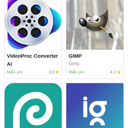
VideoProc Converter
GIMP
AI
Gimp
Digiarty
Miễn phí
3,0
Miễn phí
4,1