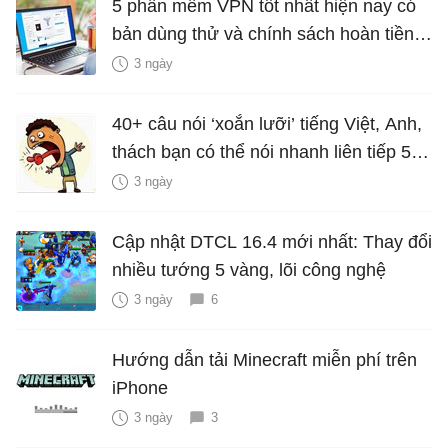
5 phần mềm VPN tốt nhất hiện nay có
bản dùng thử và chính sách hoàn tiền
miễn phí
3 ngày
40+ câu nói ‘xoắn lưỡi’ tiếng Việt, Anh,
thách bạn có thể nói nhanh liên tiếp 5
lần mà vẫn trôi chảy
3 ngày
Cập nhật DTCL 16.4 mới nhất: Thay đổi
nhiều tướng 5 vàng, lõi công nghệ
3 ngày
6
Hướng dẫn tải Minecraft miễn phí trên
iPhone
3 ngày
3