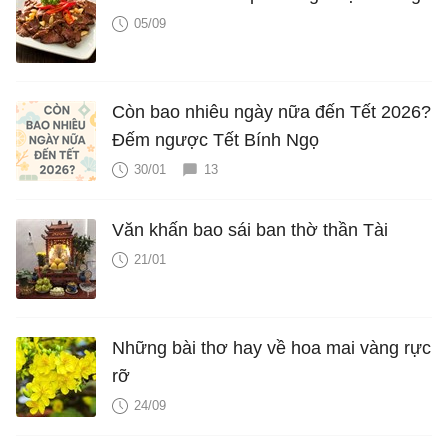
05/09
Còn bao nhiêu ngày nữa đến Tết 2026?
Đếm ngược Tết Bính Ngọ
30/01
13
Văn khấn bao sái ban thờ thần Tài
21/01
Những bài thơ hay về hoa mai vàng rực
rỡ
24/09