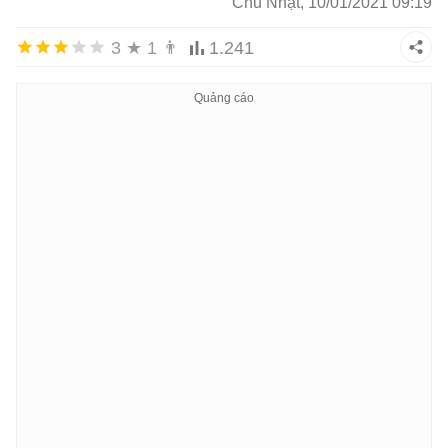
Chủ Nhật, 10/01/2021 09:19
3
★
1
👨
1.241