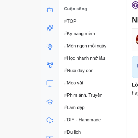
Cuộc sống
N
#
TOP
#
Kỹ năng mềm
#
Món ngon mỗi ngày
#
Học nhanh nhớ lâu
#
Nuôi dạy con
#
Mẹo vặt
Lờ
ha
#
Phim ảnh, Truyện
#
Làm đẹp
#
DIY - Handmade
#
Du lịch