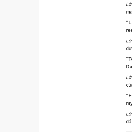
Lờ
mạ
"L
re
Lờ
đư
"T
Da
Lờ
củ
"E
my
Lờ
dá