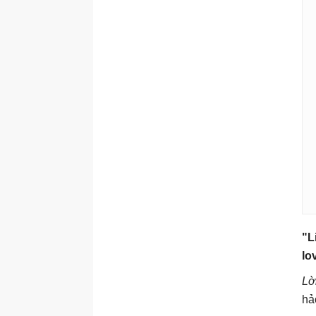
"L
lo
Lờ
hả