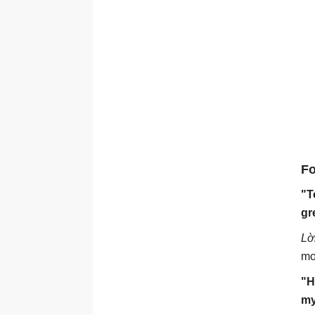
Fo
"T
gr
Lờ
mơ
"H
my