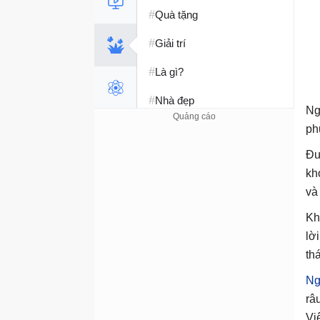
#
Quà tặng
#
Giải trí
#
Là gì?
#
Nhà đẹp
Ng
#
Tết 2026
ph
Đư
#
Kỹ năng sống
kh
và
Kh
lờ
th
Ng
râ
Vi