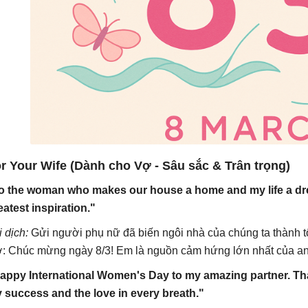
r Your Wife (Dành cho Vợ - Sâu sắc & Trân trọng)
o the woman who makes our house a home and my life a dr
eatest inspiration."
i dịch:
Gửi người phụ nữ đã biến ngôi nhà của chúng ta thành t
: Chúc mừng ngày 8/3! Em là nguồn cảm hứng lớn nhất của an
appy International Women's Day to my amazing partner. Tha
 success and the love in every breath."