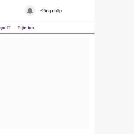
Đăng nhập
ọc IT
Tiện ích