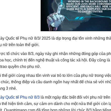
ày Quốc tế Phụ nữ 8/3/ 2025 là dịp trọng đại tôn vinh những t
ụ nữ trên toàn thế giới.
ợc tổ chức vào 8/3, ngày này ghi nhận những đóng góp của phụ
oa học, chính trị đến nghệ thuật và công tác xã hội. Đây cũng l
 trao quyền cho phụ nữ.
i thế giới cùng nhau tôn vinh vai trò to lớn của phụ nữ trong vi
i chúc, thông điệp và câu danh ngôn hay nhất để chia sẻ với n
áng 3 nhé.
ày Quốc tế Phụ nữ 8/3
là một ngày đặc biệt đối với phụ nữ trên
u thể hiện tình cảm, sự cảm ơn dành cho một nửa thế giới còn l
ệt, Quantrimang.com đã tổng hợp những lời chúc 8/3 bằng tiếng