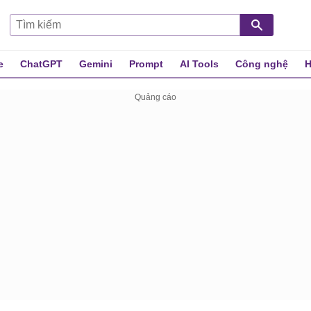
e
ChatGPT
Gemini
Prompt
AI Tools
Công nghệ
H