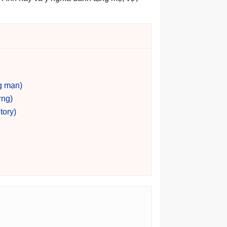
g mạn)
ợng)
tory)