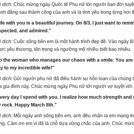
i dịch:
Chúc mừng ngày Quốc tế Phụ nữ tới người bạn đời tuyệt
nh đằng sau thành công của anh và là tình yêu trong từng hơi t
ife with you is a beautiful journey. On 8/3, I just want to r
spected, and admired."
i dịch:
Cuộc sống bên em là một hành trình đẹp đẽ. Vào ngày 8
ợc yêu thương, tôn trọng và ngưỡng mộ nhiều biết bao nhiêu.
o the woman who manages our chaos with a smile: You are t
y to my incredible wife!"
i dịch:
Gửi người phụ nữ đã điều hành sự hỗn loạn của chúng ta 
a gia đình này. Chúc mừng ngày Phụ nữ tới người vợ tuyệt vời
very day I spend with you, I realize how much strength and 
 rock. Happy March 8th."
i dịch:
Mỗi ngày anh sống bên em, anh đều nhận ra em mang tr
ng. Cảm ơn em vì đã là chỗ dựa vững chắc của anh. Chúc mừn