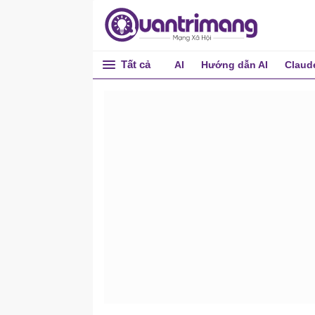
Tất cả
AI
Hướng dẫn AI
Claud