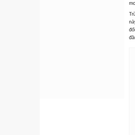
mo
Tr
nà
đổ
đầ