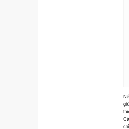
Nế
gi
th
Cá
ch