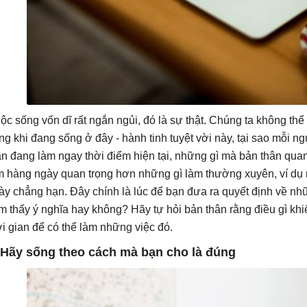
ộc sống vốn dĩ rất ngắn ngủi, đó là sự thật. Chúng ta không thể 
ong khi đang sống ở đây - hành tinh tuyệt vời này, tại sao mỗi 
ân đang làm ngay thời điểm hiện tại, những gì mà bản thân qua
m hàng ngày quan trọng hơn những gì làm thường xuyên, ví dụ 
ày chẳng hạn. Đây chính là lúc để bạn đưa ra quyết định về nh
m thấy ý nghĩa hay không? Hãy tự hỏi bản thân rằng điều gì khi
ời gian để có thể làm những việc đó.
 Hãy sống theo cách mà bạn cho là đúng