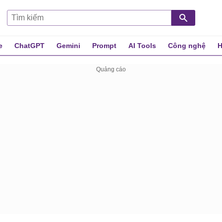
e
ChatGPT
Gemini
Prompt
AI Tools
Công nghệ
H