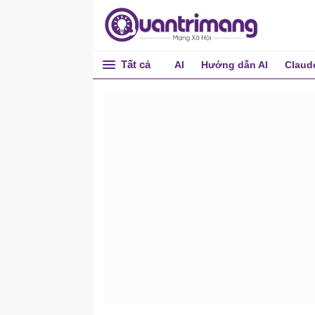
Tất cả
AI
Hướng dẫn AI
Claud