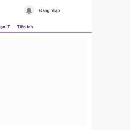
Đăng nhập
ọc IT
Tiện ích