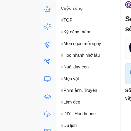
Cuộc sống
S
#
TOP
s
#
Kỹ năng mềm
#
Món ngon mỗi ngày
#
Học nhanh nhớ lâu
#
Nuôi dạy con
#
Mẹo vặt
#
Phim ảnh, Truyện
Số
vậ
#
Làm đẹp
#
DIY - Handmade
#
Du lịch