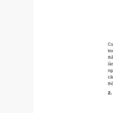
Cu
tr
th
là
ng
cả
th
2.