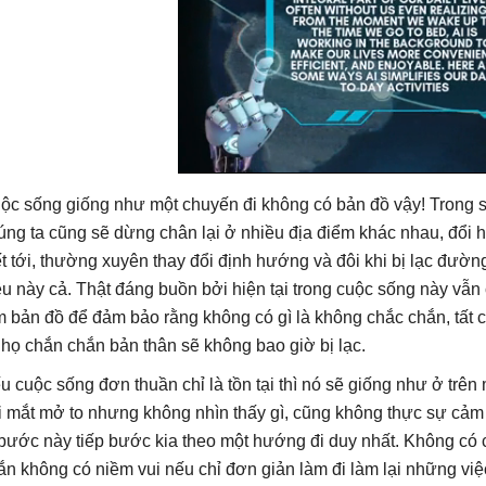
ộc sống giống như một chuyến đi không có bản đồ vậy! Trong suố
úng ta cũng sẽ dừng chân lại ở nhiều địa điểm khác nhau, đổi
ết tới, thường xuyên thay đổi định hướng và đôi khi bị lạc đườ
ều này cả. Thật đáng buồn bởi hiện tại trong cuộc sống này vẫ
m bản đồ để đảm bảo rằng không có gì là không chắc chắn, tất 
 họ chắn chắn bản thân sẽ không bao giờ bị lạc.
u cuộc sống đơn thuần chỉ là tồn tại thì nó sẽ giống như ở trên
i mắt mở to nhưng không nhìn thấy gì, cũng không thực sự cảm 
 bước này tiếp bước kia theo một hướng đi duy nhất. Không có 
ắn không có niềm vui nếu chỉ đơn giản làm đi làm lại những việ