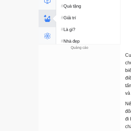
#
Quà tặng
#
Giải trí
#
Là gì?
#
Nhà đẹp
#
Tết 2026
Cu
ch
#
Kỹ năng sống
bi
đi
tấ
và
Nế
đô
đi
ch