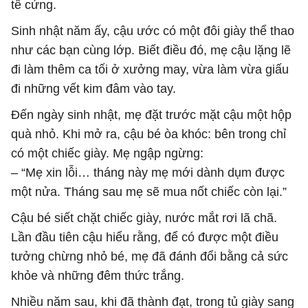
tê cứng.
Sinh nhật năm ấy, cậu ước có một đôi giày thể thao
như các bạn cùng lớp. Biết điều đó, mẹ cậu lặng lẽ
đi làm thêm ca tối ở xưởng may, vừa làm vừa giấu
đi những vết kim đâm vào tay.
Đến ngày sinh nhật, mẹ đặt trước mặt cậu một hộp
quà nhỏ. Khi mở ra, cậu bé òa khóc: bên trong chỉ
có một chiếc giày. Mẹ ngập ngừng:
– “Mẹ xin lỗi… tháng này mẹ mới dành dụm được
một nửa. Tháng sau mẹ sẽ mua nốt chiếc còn lại.”
Cậu bé siết chặt chiếc giày, nước mắt rơi lã chã.
Lần đầu tiên cậu hiểu rằng, để có được một điều
tưởng chừng nhỏ bé, mẹ đã đánh đổi bằng cả sức
khỏe và những đêm thức trắng.
Nhiều năm sau, khi đã thành đạt, trong tủ giày sang