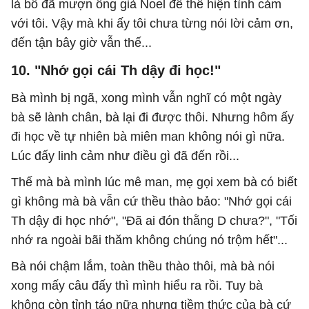
là bố đã mượn ông già Noel để thể hiện tình cảm
với tôi. Vậy mà khi ấy tôi chưa từng nói lời cảm ơn,
đến tận bây giờ vẫn thế...
10. "Nhớ gọi cái Th dậy đi học!"
Bà mình bị ngã, xong mình vẫn nghĩ có một ngày
bà sẽ lành chân, bà lại đi được thôi. Nhưng hôm ấy
đi học về tự nhiên bà miên man không nói gì nữa.
Lúc đấy linh cảm như điều gì đã đến rồi...
Thế mà bà mình lúc mê man, mẹ gọi xem bà có biết
gì không mà bà vẫn cứ thều thào bảo: "Nhớ gọi cái
Th dậy đi học nhớ", "Đã ai đón thằng D chưa?", "Tối
nhớ ra ngoài bãi thăm không chúng nó trộm hết"...
Bà nói chậm lắm, toàn thều thào thôi, mà bà nói
xong mấy câu đấy thì mình hiểu ra rồi. Tuy bà
không còn tỉnh táo nữa nhưng tiềm thức của bà cứ