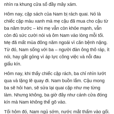
nhìn ra khung cửa sổ đầy mây xám.
Hôm nay, cặp sách của Nam bị rách quai. Nó là
chiếc cặp màu xanh mà mẹ cậu đã mua cho cậu từ
ba năm trước – khi mẹ vẫn còn khỏe mạnh, vẫn
còn đủ sức cười nói và ôm Nam vào lòng mỗi tối.
Mẹ đã mất mùa đông năm ngoái vì căn bệnh nặng.
Từ đó, Nam sống với ba – người đàn ông thô ráp, ít
nói, hay gắt gỏng vì áp lực công việc và nỗi đau
giấu kín.
Hôm nay, khi thấy chiếc cặp rách, ba chỉ nhìn lướt
qua và lặng lẽ quay đi. Nam buồn lắm. Cậu mong
ba sẽ hỏi han, sẽ sửa lại quai cặp như mẹ từng
làm. Nhưng không, ba giờ đây như cánh cửa đóng
kín mà Nam không thể gõ vào.
Tối hôm đó, Nam ngủ sớm, nước mắt thấm vào gối.