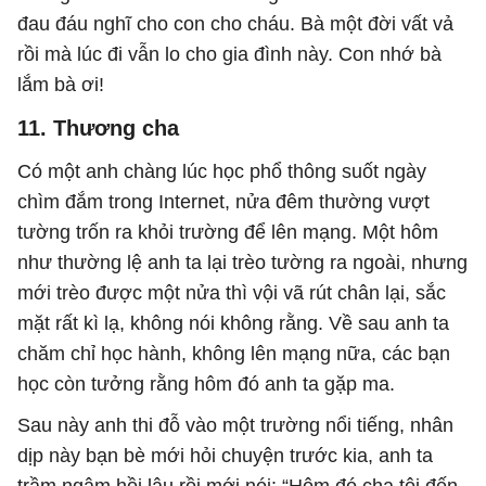
đau đáu nghĩ cho con cho cháu. Bà một đời vất vả
rồi mà lúc đi vẫn lo cho gia đình này. Con nhớ bà
lắm bà ơi!
11. Thương cha
Có một anh chàng lúc học phổ thông suốt ngày
chìm đắm trong Internet, nửa đêm thường vượt
tường trốn ra khỏi trường để lên mạng. Một hôm
như thường lệ anh ta lại trèo tường ra ngoài, nhưng
mới trèo được một nửa thì vội vã rút chân lại, sắc
mặt rất kì lạ, không nói không rằng. Về sau anh ta
chăm chỉ học hành, không lên mạng nữa, các bạn
học còn tưởng rằng hôm đó anh ta gặp ma.
Sau này anh thi đỗ vào một trường nổi tiếng, nhân
dịp này bạn bè mới hỏi chuyện trước kia, anh ta
trầm ngâm hồi lâu rồi mới nói: “Hôm đó cha tôi đến