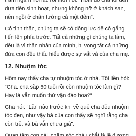
đưa tiền sinh hoạt, nhưng không nỡ ở khách sạn,
nên ngồi ở chân tường cả một đêm”.
Có tình thân, chúng ta sẽ có động lực để cố gắng
tiến lên phía trước. Tất cả những gì chúng ta làm,
đều là vì thân nhân của mình, hi vọng tất cả những
đứa con đều thấu hiểu được sự vất vả của cha mẹ.
12. Nhuộm tóc
Hôm nay thấy cha tự nhuộm tóc ở nhà. Tôi liền hỏi:
“Cha, cha sắp 60 tuổi rồi còn nhuộm tóc làm gì?
Hay là vẫn muốn thử vận đào hoa?”
Cha nói: “Lần nào trước khi về quê cha đều nhuộm
tóc đen, như vậy bà của con thấy sẽ nghĩ rằng cha
còn trẻ, và bà vẫn chưa già”.
Quan tâm con cái, chăm sóc cháu chắt là lẽ đương