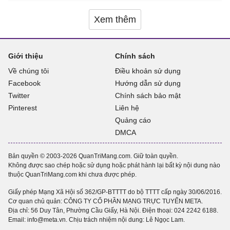
Xem thêm
Giới thiệu
Chính sách
Về chúng tôi
Điều khoản sử dụng
Facebook
Hướng dẫn sử dụng
Twitter
Chính sách bảo mật
Pinterest
Liên hệ
Quảng cáo
DMCA
Bản quyền © 2003-2026 QuanTriMang.com. Giữ toàn quyền.
Không được sao chép hoặc sử dụng hoặc phát hành lại bất kỳ nội dung nào
thuộc QuanTriMang.com khi chưa được phép.
Giấy phép Mạng Xã Hội số 362/GP-BTTTT do bộ TTTT cấp ngày 30/06/2016.
Cơ quan chủ quản: CÔNG TY CỔ PHẦN MẠNG TRỰC TUYẾN META.
Địa chỉ: 56 Duy Tân, Phường Cầu Giấy, Hà Nội. Điện thoại:
024 2242 6188
.
Email: info@meta.vn. Chịu trách nhiệm nội dung: Lê Ngọc Lam.