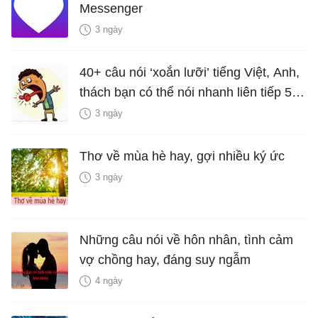
Messenger
3 ngày
40+ câu nói ‘xoắn lưỡi’ tiếng Việt, Anh,
thách bạn có thể nói nhanh liên tiếp 5
lần mà vẫn trôi chảy
3 ngày
Thơ về mùa hè hay, gợi nhiều ký ức
3 ngày
Những câu nói về hôn nhân, tình cảm
vợ chồng hay, đáng suy ngẫm
4 ngày