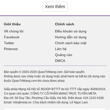
Xem thêm
Giới thiệu
Chính sách
Về chúng tôi
Điều khoản sử dụng
Facebook
Hướng dẫn sử dụng
Twitter
Chính sách bảo mật
Pinterest
Liên hệ
Quảng cáo
DMCA
Bản quyền © 2003-2026 QuanTriMang.com. Giữ toàn quyền.
Không được sao chép hoặc sử dụng hoặc phát hành lại bất kỳ nội dung nào
thuộc QuanTriMang.com khi chưa được phép.
Giấy phép Mạng Xã Hội số 362/GP-BTTTT do bộ TTTT cấp ngày 30/06/2016.
Cơ quan chủ quản: CÔNG TY CỔ PHẦN MẠNG TRỰC TUYẾN META.
Địa chỉ: 56 Duy Tân, Phường Cầu Giấy, Hà Nội. Điện thoại:
024 2242 6188
.
Email: info@meta.vn. Chịu trách nhiệm nội dung: Lê Ngọc Lam.