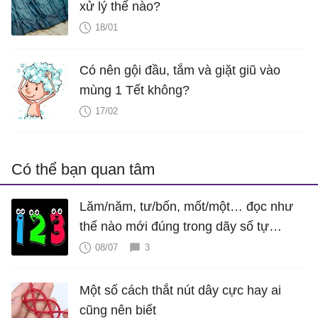
xử lý thế nào?
18/01
Có nên gội đầu, tắm và giặt giũ vào
mùng 1 Tết không?
17/02
Có thể bạn quan tâm
Lăm/năm, tư/bốn, mốt/một… đọc như
thế nào mới đúng trong dãy số tự
nhiên?
08/07
3
Một số cách thắt nút dây cực hay ai
cũng nên biết