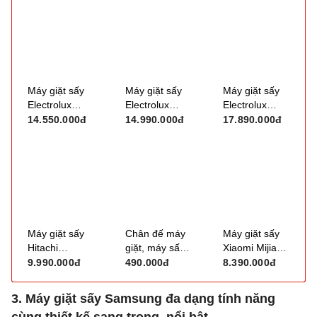
Máy giặt sấy
Máy giặt sấy
Máy giặt sấy
Electrolux
Electrolux
Electrolux
Inverter 11kg
UltimateCare
UltimateCare
14.550.000đ
14.990.000đ
17.890.000đ
EWW1142Q7WB
500 Inverter
700 Inverter
EWW1123P5WC
EWW1143R7SC
(giặt 11kg, sấy
(giặt 11kg, sấy
7kg)
7kg)
Máy giặt sấy
Chân đế máy
Máy giặt sấy
Hitachi
giặt, máy sấy
Xiaomi Mijia
Inverter BD-
Electrolux
WD105MJA10VN
9.990.000đ
490.000đ
8.390.000đ
D1054HVOS
PN333 (41cm
(giặt 10.5kg,
(giặt 10.5kg,
- 56cm)
sấy 7kg)
3. Máy giặt sấy Samsung đa dạng tính năng
sấy 7kg)