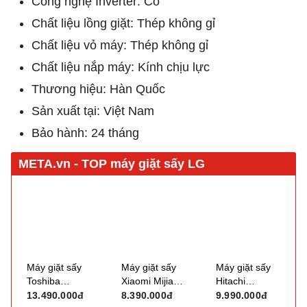
Công nghệ Inverter: Có
Chất liệu lồng giặt: Thép không gỉ
Chất liệu vỏ máy: Thép không gỉ
Chất liệu nắp máy: Kính chịu lực
Thương hiệu: Hàn Quốc
Sản xuất tại: Việt Nam
Bảo hành: 24 tháng
Máy giặt sấy
Máy giặt sấy
Máy giặt sấy
Toshiba
Xiaomi Mijia
Hitachi
Inverter TWD-
WD105MJA10VN
Inverter BD-
13.490.000đ
8.390.000đ
9.990.000đ