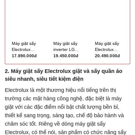
T25BZP140MWV(MG)
(giặt 10.5kg,
D1054HVOS
(giặt 13kg, sấy
sấy 7kg)
(giặt 10.5kg,
8kg)
sấy 7kg)
Máy giặt sấy
Máy giặt sấy
Máy giặt sấy
Electrolux
inverter LG
Electrolux
UltimateCare
F2515RNTG
UltimateCare
17.890.000đ
19.450.000đ
20.490.000đ
700 Inverter
(giặt 15kg, sấy
700 Inverter
EWW1143R7SC
8kg)
EWW1343R7WC
2. Máy giặt sấy Electrolux giặt và sấy quần áo
(giặt 11kg, sấy
(giặt 13kg, sấy
siêu nhanh, siêu tiết kiệm điện
7kg)
9kg)
Electrolux là một thương hiệu nổi tiếng trên thị
trường các mặt hàng công nghệ, đặc biệt là máy
giặt với các đặc điểm nổi bật chất lượng bền bỉ,
thiết kế sang trọng, sáng tạo, chế độ bảo hành và
chăm sóc tốt. Riêng về dòng máy giặt sấy
Electrolux, có thể nói, sản phẩm có chức năng sấy