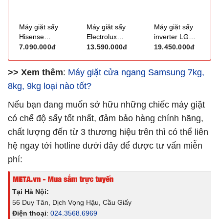
Máy giặt sấy
Máy giặt sấy
Máy giặt sấy
Hisense
Electrolux
inverter LG
Inverter
UltimateCare
F2515RNTG
7.090.000đ
13.590.000đ
19.450.000đ
WD90N1Y
500 Inverter
(giặt 15kg, sấy
(giặt 9kg, sấy
EWW1023P5SC
8kg)
>> Xem thêm
:
Máy giặt cửa ngang Samsung 7kg,
6kg)
(giặt 10kg, sấy
8kg, 9kg loại nào tốt?
7kg)
Nếu bạn đang muốn sở hữu những chiếc máy giặt
có chế độ sấy tốt nhất, đảm bảo hàng chính hãng,
chất lượng đến từ 3 thương hiệu trên thì có thể liên
hệ ngay tới hotline dưới đây để được tư vấn miễn
phí:
Tại Hà Nội:
56 Duy Tân, Dịch Vọng Hậu, Cầu Giấy
Điện thoại
:
024.3568.6969