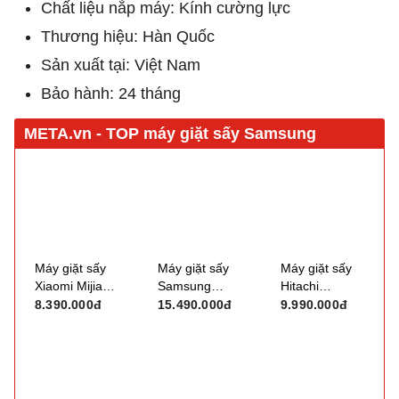
Chất liệu nắp máy: Kính cường lực
Thương hiệu: Hàn Quốc
Sản xuất tại: Việt Nam
Bảo hành: 24 tháng
Máy giặt sấy
Máy giặt sấy
Máy giặt sấy
Xiaomi Mijia
Samsung
Hitachi
WD105MJA10VN
Bespoke
Inverter BD-
8.390.000đ
15.490.000đ
9.990.000đ
(giặt 10.5kg,
Inverter
D1054HVOS
sấy 7kg)
WD12DB7B85GBSV
(giặt 10.5kg,
(giặt 12kg -
sấy 7kg)
sấy 7kg)