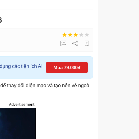
6
ụng các tiện ích AI
Mua 79.000đ
ể thay đổi diện mạo và tạo nên vẻ ngoài
Advertisement