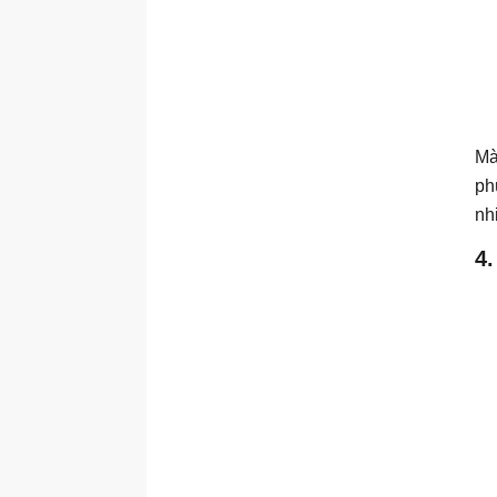
Mà
ph
nh
4