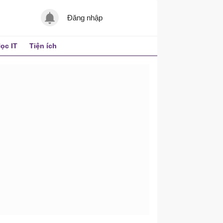
Đăng nhập
ọc IT
Tiện ích