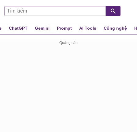
e
ChatGPT
Gemini
Prompt
AI Tools
Công nghệ
H