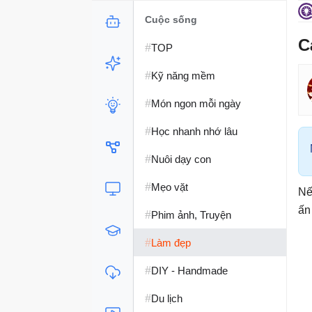
Cuộc sống
C
#
TOP
#
Kỹ năng mềm
#
Món ngon mỗi ngày
#
Học nhanh nhớ lâu
#
Nuôi dạy con
#
Mẹo vặt
Nế
ấn
#
Phim ảnh, Truyện
#
Làm đẹp
#
DIY - Handmade
#
Du lịch