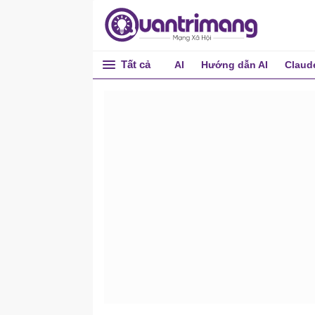
Tất cả
AI
Hướng dẫn AI
Claud