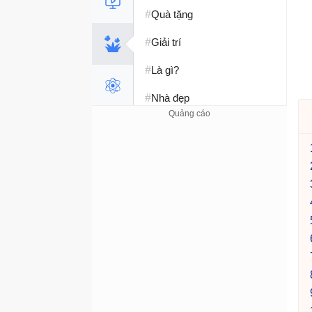
#
Quà tặng
#
Giải trí
#
Là gì?
#
Nhà đẹp
#
Tết 2026
#
Kỹ năng sống