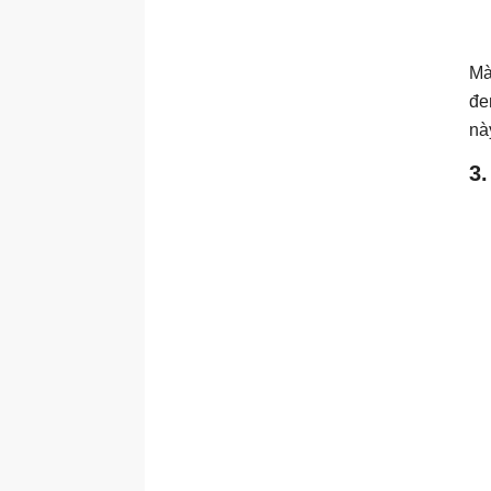
Mà
đe
nà
3