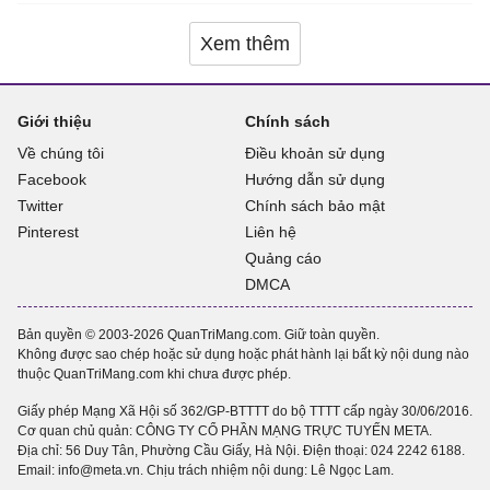
Xem thêm
Giới thiệu
Chính sách
Về chúng tôi
Điều khoản sử dụng
Facebook
Hướng dẫn sử dụng
Twitter
Chính sách bảo mật
Pinterest
Liên hệ
Quảng cáo
DMCA
Bản quyền © 2003-2026 QuanTriMang.com. Giữ toàn quyền.
Không được sao chép hoặc sử dụng hoặc phát hành lại bất kỳ nội dung nào
thuộc QuanTriMang.com khi chưa được phép.
Giấy phép Mạng Xã Hội số 362/GP-BTTTT do bộ TTTT cấp ngày 30/06/2016.
Cơ quan chủ quản: CÔNG TY CỔ PHẦN MẠNG TRỰC TUYẾN META.
Địa chỉ: 56 Duy Tân, Phường Cầu Giấy, Hà Nội. Điện thoại:
024 2242 6188
.
Email: info@meta.vn. Chịu trách nhiệm nội dung: Lê Ngọc Lam.