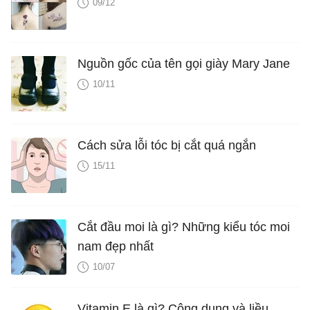
09/12
Nguồn gốc của tên gọi giày Mary Jane
10/11
Cách sửa lỗi tóc bị cắt quá ngắn
15/11
Cắt đầu moi là gì? Những kiểu tóc moi
nam đẹp nhất
10/07
Vitamin E là gì? Công dụng và liều