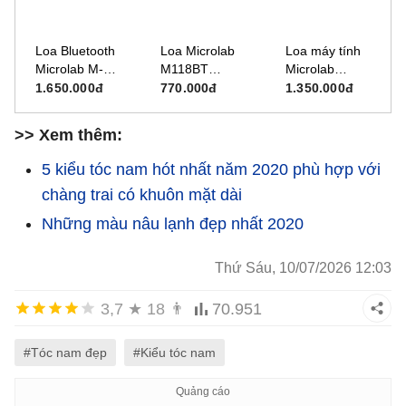
Loa Bluetooth
Loa Microlab
Loa máy tính
Microlab M-
M118BT
Microlab
600 BT New
Bluetooth 2.1
M900/4.1
1.650.000đ
770.000đ
1.350.000đ
2.1 - 40W
(TMN3/4.1)
RMS
>> Xem thêm:
5 kiểu tóc nam hót nhất năm 2020 phù hợp với
chàng trai có khuôn mặt dài
Những màu nâu lạnh đẹp nhất 2020
Thứ Sáu, 10/07/2026 12:03
3,7
★
18
👨
70.951
#Tóc nam đẹp
#Kiểu tóc nam