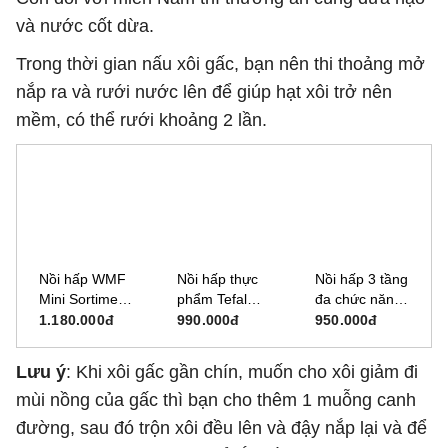
và nước cốt dừa.
Trong thời gian nấu xôi gấc, bạn nên thi thoảng mở
nắp ra và rưới nước lên để giúp hạt xôi trở nên
mềm, có thể rưới khoảng 2 lần.
Nồi hấp WMF
Nồi hấp thực
Nồi hấp 3 tầng
Mini Sortiment
phẩm Tefal
đa chức năng,
16cm
UltraCompact
vỉ inox an toàn
1.180.000đ
990.000đ
950.000đ
0716836040
VC204810 -
Haatz HTP099
9L
(10L)
Lưu ý
: Khi xôi gấc gần chín, muốn cho xôi giảm đi
mùi nồng của gấc thì bạn cho thêm 1 muỗng canh
đường, sau đó trộn xôi đều lên và đậy nắp lại và để