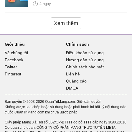
năng mới Hữu Ích
4 ngày
Xem thêm
Giới thiệu
Chính sách
Về chúng tôi
Điều khoản sử dụng
Facebook
Hướng dẫn sử dụng
Twitter
Chính sách bảo mật
Pinterest
Liên hệ
Quảng cáo
DMCA
Bản quyền © 2003-2026 QuanTriMang.com. Giữ toàn quyền.
Không được sao chép hoặc sử dụng hoặc phát hành lại bất kỳ nội dung nào
thuộc QuanTriMang.com khi chưa được phép.
Giấy phép Mạng Xã Hội số 362/GP-BTTTT do bộ TTTT cấp ngày 30/06/2016.
Cơ quan chủ quản: CÔNG TY CỔ PHẦN MẠNG TRỰC TUYẾN META.