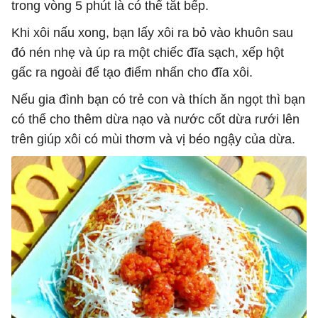
trong vòng 5 phút là có thể tắt bếp.
Khi xôi nấu xong, bạn lấy xôi ra bỏ vào khuôn sau
đó nén nhẹ và úp ra một chiếc đĩa sạch, xếp hột
gấc ra ngoài để tạo điểm nhấn cho đĩa xôi.
Nếu gia đình bạn có trẻ con và thích ăn ngọt thì bạn
có thể cho thêm dừa nạo và nước cốt dừa rưới lên
trên giúp xôi có mùi thơm và vị béo ngậy của dừa.