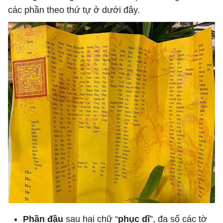
các phần theo thứ tự ở dưới đây.
Phần đầu
sau hai chữ “
phục dĩ
”, đa số các tờ