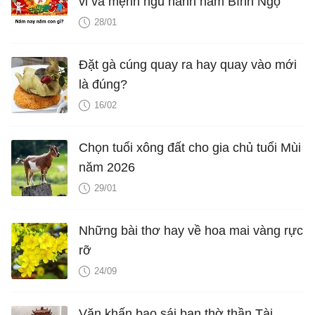
vi và mệnh ngũ hành năm Bính Ngọ
28/01
Đặt gà cúng quay ra hay quay vào mới
là đúng?
16/02
Chọn tuổi xông đất cho gia chủ tuổi Mùi
năm 2026
29/01
Những bài thơ hay về hoa mai vàng rực
rỡ
24/09
Văn khấn bao sái ban thờ thần Tài