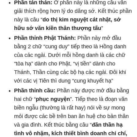
Phần tán thán:
Ở phần này là những câu văn
giải thích rộng hơn lý do dâng sớ. Kết thúc phần
này là câu “
do thị kim nguyệt cát nhật, sở
hữu sớ văn kiền thân thượng tấu
”
Phần thỉnh Phật Thánh:
Phần này mở đầu
bằng 2 chữ “cung duy” tiếp theo là Hồng danh
của các ngài. Dưới mỗi hồng danh là các chữ
“tòa hạ” dành cho Phật, “vị tiền” dành cho
Thánh, Thần cùng các bộ hạ các ngài. Đôi khi
với các vị Tiên thì dung “cung khuyết hạ”
Phần thỉnh cầu:
Phần này được mở đầu bằng
hai chữ “
phục nguyện
”. Tiếp theo là đoạn văn
biền ngẫu (thường là rất hay) nói về sự mong
mỏi được các bề trên ban ân huệ cho bản thân
và gia đình. Kết thúc bằng câu “
đãn thần hạ
tình vô nhậm, kích thiết bình doanh chi chí,