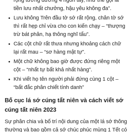
rộng tương đương 4 ngón tay, như thế gọi là “
tiền lưu nhất chưởng, hậu yêu không đa”.
Lưu không Trên đầu tờ sớ rất rộng, chân tờ sớ
thì rất hẹp chỉ vừa cho con kiến chạy – “thượng
trừ bát phân, hạ thông nghĩ tẩu”.
Các cột chữ rất thưa nhưng khoảng cách chữ
lại rất mau – “sơ hàng mật tự”.
Một chữ không bao giờ được đứng riêng một
cột – “nhất tự bất khả nhất hàng”.
Khi viết họ tên người phải đứng cùng 1 cột –
“bất đắc phân chiết tính danh”
Bố cục lá sớ cúng tất niên và cách viết sớ
cúng tất niên 2023
Sự phân chia và bố trí nội dung của một lá sớ thông
thường và bao gồm cả sớ chúc phúc mùng 1 Tết có