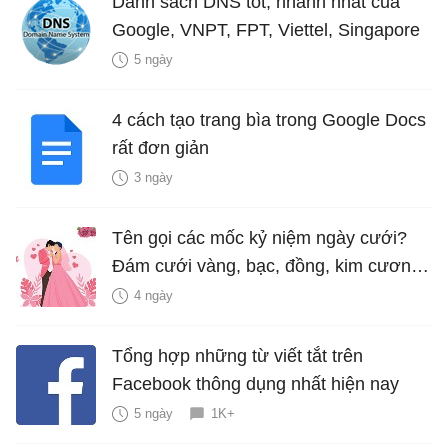
Danh sách DNS tốt, nhanh nhất của
Google, VNPT, FPT, Viettel, Singapore
5 ngày
4 cách tạo trang bìa trong Google Docs
rất đơn giản
3 ngày
Tên gọi các mốc kỷ niệm ngày cưới?
Đám cưới vàng, bạc, đồng, kim cương
là bao nhiêu năm?
4 ngày
Tổng hợp những từ viết tắt trên
Facebook thông dụng nhất hiện nay
5 ngày
1K+