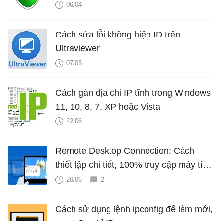
06/04
Cách sửa lỗi không hiện ID trên
Ultraviewer
07/05
Cách gán địa chỉ IP tĩnh trong Windows
11, 10, 8, 7, XP hoặc Vista
22/06
Remote Desktop Connection: Cách
thiết lập chi tiết, 100% truy cập máy tính
qua Internet thành công
26/06
2
Cách sử dụng lệnh ipconfig để làm mới,