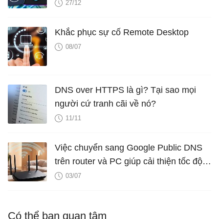
27/12
Khắc phục sự cố Remote Desktop
08/07
DNS over HTTPS là gì? Tại sao mọi
người cứ tranh cãi về nó?
11/11
Việc chuyển sang Google Public DNS
trên router và PC giúp cải thiện tốc độ
Internet như thế nào?
03/07
Có thể bạn quan tâm