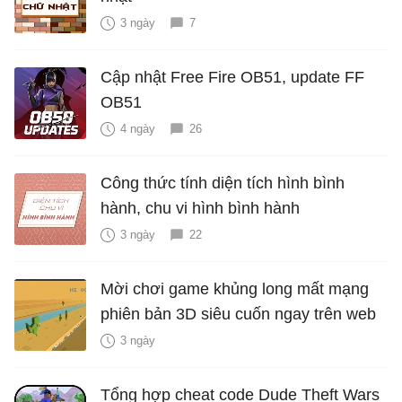
3 ngày
7
Cập nhật Free Fire OB51, update FF
OB51
4 ngày
26
Công thức tính diện tích hình bình
hành, chu vi hình bình hành
3 ngày
22
Mời chơi game khủng long mất mạng
phiên bản 3D siêu cuốn ngay trên web
3 ngày
Tổng hợp cheat code Dude Theft Wars