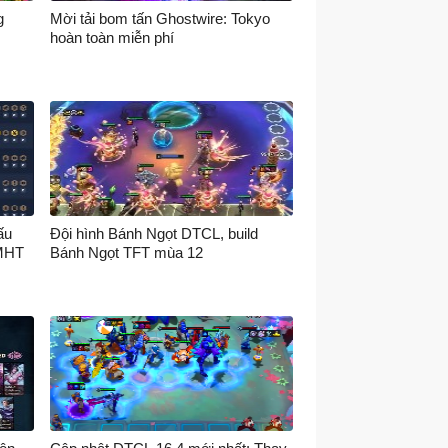
g
Mời tải bom tấn Ghostwire: Tokyo
hoàn toàn miễn phí
ấu
Đội hình Bánh Ngọt DTCL, build
LMHT
Bánh Ngọt TFT mùa 12