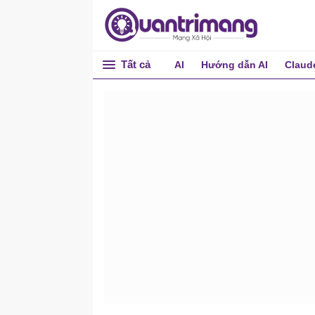
Tất cả
AI
Hướng dẫn AI
Claud