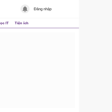
Đăng nhập
ọc IT
Tiện ích