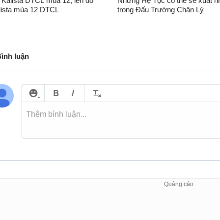
 Kalista DTCL mùa 12, lên đồ
Những Hệ Tộc có thể sẽ xuất h
lista mùa 12 DTCL
trong Đấu Trường Chân Lý
Bình luận