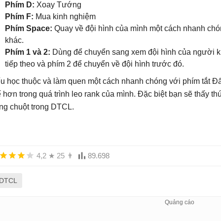
Phím D:
Xoay Tướng
Phím F:
Mua kinh nghiệm
Phím Space:
Quay về đội hình của mình một cách nhanh chó
khác.
Phím 1 và 2:
Dùng để chuyển sang xem đội hình của người khá
tiếp theo và phím 2 để chuyển về đội hình trước đó.
u học thuộc và làm quen một cách nhanh chóng với phím tắt Đấ
ế hơn trong quá trình leo rank của mình. Đặc biệt bạn sẽ thấy th
ng chuột trong DTCL.
4,2
★
25
👨
89.698
DTCL