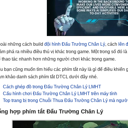
oài những cách build
đội hình Đấu Trường Chân Lý
, cách
lên 
ám phá ra nhiều điều thú vị khác trong game. Một trong số đó l
ể thao tác nhanh hơn những người chơi khác trong game.
u bạn cũng muốn tìm hiểu các phím tắt này là gì để điều khiển
am khảo danh sách phím tắt DTCL dưới đây nhé.
Cách ghép đồ trong Đấu Trường Chân Lý LMHT
Cấu hình chơi Đấu Trường Chân Lý LMHT trên máy tính
Top trang bị trong Chuỗi Thua Đấu Trường Chân Lý mà ngườ
ổng hợp phím tắt Đấu Trường Chân Lý