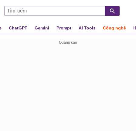
e
ChatGPT
Gemini
Prompt
AI Tools
Công nghệ
H