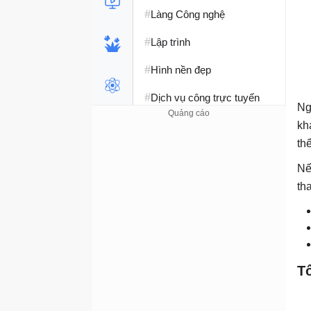
#
Làng Công nghệ
#
Lập trình
#
Hình nền đẹp
#
Dịch vụ công trực tuyến
Ng
#
Dịch vụ nhà mạng
kh
th
#
Ví điện tử - Ngân hàng
Nế
#
Chụp ảnh - Quay phim
th
#
Raspberry Pi
#
Đồng hồ thông minh
#
Nền tảng Web
T