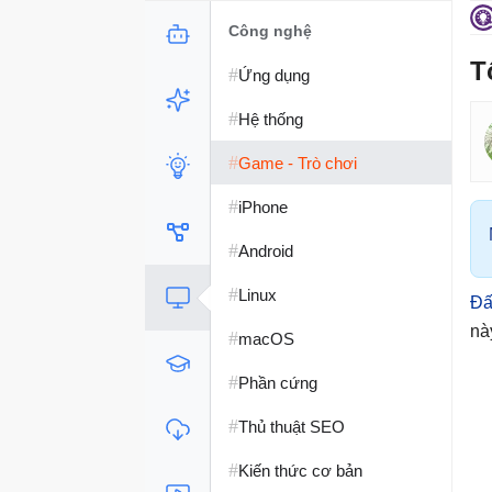
Công nghệ
T
#
Ứng dụng
#
Hệ thống
#
Game - Trò chơi
#
iPhone
#
Android
#
Linux
Đấ
nà
#
macOS
#
Phần cứng
#
Thủ thuật SEO
#
Kiến thức cơ bản