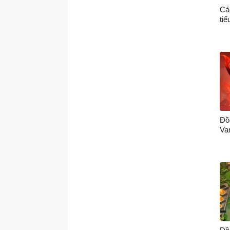
Cá
tiể
Đồ
Va