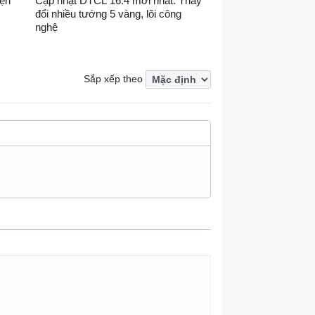
iện
Cập nhật DTCL 16.4 mới nhất: Thay
đổi nhiều tướng 5 vàng, lõi công
nghệ
Sắp xếp theo