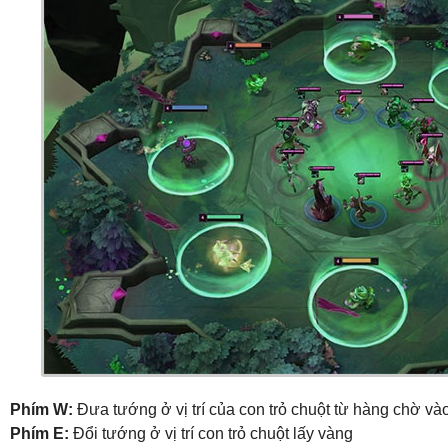
Phím W:
Đưa tướng ở vị trí của con trỏ chuột từ hàng chờ v
Phím E:
Đổi tướng ở vị trí con trỏ chuột lấy vàng