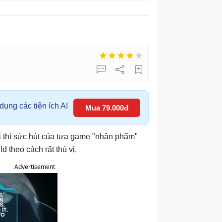
ụng các tiện ích AI
Mua 79.000đ
i thì sức hút của tựa game "nhân phẩm"
 theo cách rất thú vị.
Advertisement