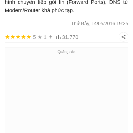
hình chuyển tiếp gói tin (Forward Ports), DNS từ
Modem/Router khá phức tạp.
Thứ Bảy, 14/05/2016 19:25
5
★
1
👨
31.770