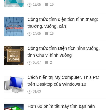
12/05
19
Công thức tính diện tích hình thang:
thường, vuông, cân
14/05
16
Công thức tính Diện tích hình vuông,
tính Chu vi hình vuông
08/07
2
Cách hiển thị My Computer, This PC
trên Desktop của Windows 10
31/03
Hơn 60 phím tắt máy tính bạn nên