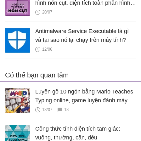
hình nón cụt, diện tích toàn phần hình
nón cụt, thể tích hình nón cụt
20/07
Antimalware Service Executable là gì
và tại sao nó lại chạy trên máy tính?
12/06
Có thể bạn quan tâm
Luyện gõ 10 ngón bằng Mario Teaches
Typing online, game luyện đánh máy
cực hấp dẫn
13/07
18
Công thức tính diện tích tam giác:
vuông, thường, cân, đều