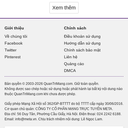
Xem thêm
Giới thiệu
Chính sách
Về chúng tôi
Điều khoản sử dụng
Facebook
Hướng dẫn sử dụng
Twitter
Chính sách bảo mật
Pinterest
Liên hệ
Quảng cáo
DMCA
Bản quyền © 2003-2026 QuanTriMang.com. Giữ toàn quyền.
Không được sao chép hoặc sử dụng hoặc phát hành lại bất kỳ nội dung nào
thuộc QuanTriMang.com khi chưa được phép.
Giấy phép Mạng Xã Hội số 362/GP-BTTTT do bộ TTTT cấp ngày 30/06/2016.
Cơ quan chủ quản: CÔNG TY CỔ PHẦN MẠNG TRỰC TUYẾN META.
Địa chỉ: 56 Duy Tân, Phường Cầu Giấy, Hà Nội. Điện thoại:
024 2242 6188
.
Email: info@meta.vn. Chịu trách nhiệm nội dung: Lê Ngọc Lam.