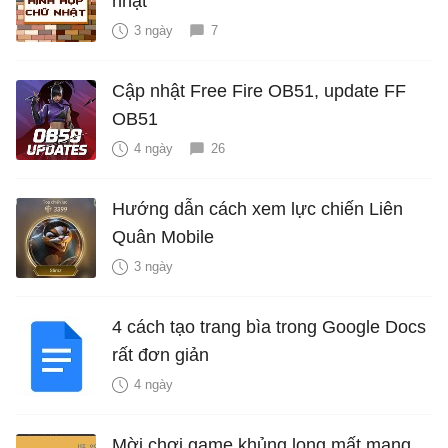
nhật
3 ngày
7
Cập nhật Free Fire OB51, update FF
OB51
4 ngày
26
Hướng dẫn cách xem lực chiến Liên
Quân Mobile
3 ngày
4 cách tạo trang bìa trong Google Docs
rất đơn giản
4 ngày
Mời chơi game khủng long mất mạng