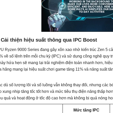
 Cải thiện hiệu suất thông qua IPC Boost
U Ryzen 9000 Series đang gây xôn xao nhờ kiến ​​trúc Zen 5 cả
% về số lệnh trên mỗi chu kỳ (IPC) và sử dụng công nghệ quy t
 này hứa hẹn sẽ mang lại trải nghiệm điện toán nhanh hơn, hi
a hãng mang lại hiệu suất chơi game tăng 11% và năng suất tăn
.
c dù số lượng lõi và số luồng vẫn không thay đổi, nhưng các 
o xung nhịp tăng tốc tốt hơn và mức tiêu thụ điện năng thấp h
ệu quả và hoạt động ở tốc độ cao hơn mà không bị quá nóng h
Mức tăng IPC