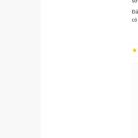
sớ
Đá
có