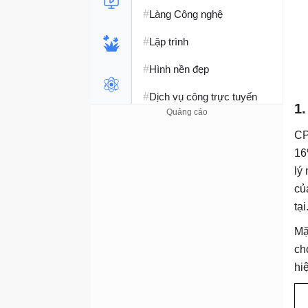
#
Làng Công nghệ
#
Lập trình
#
Hình nền đẹp
#
Dịch vụ công trực tuyến
1.
#
Dịch vụ nhà mạng
CP
#
Ví điện tử - Ngân hàng
16
lý
#
Chụp ảnh - Quay phim
củ
#
Raspberry Pi
tại
Mặ
#
Đồng hồ thông minh
ch
#
Nền tảng Web
hi