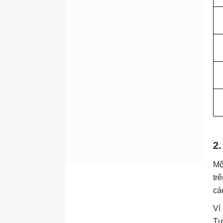
2
Mộ
tr
cá
Ví
Tư