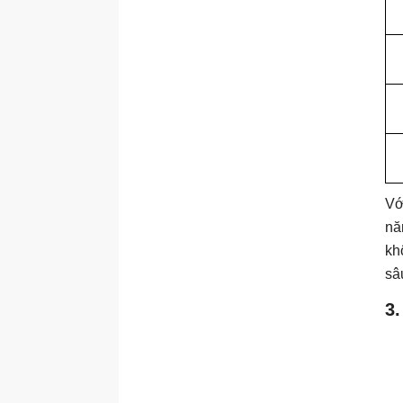
Vớ
nă
kh
sâ
3.