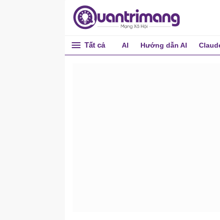
Tất cả
AI
Hướng dẫn AI
Claud