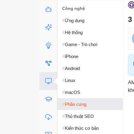
Công nghệ
3
#
Ứng dụng
#
Hệ thống
#
Game - Trò chơi
#
iPhone
#
Android
#
Linux
AM
kh
#
macOS
#
Phần cứng
#
Thủ thuật SEO
#
Kiến thức cơ bản