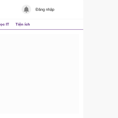
Đăng nhập
ọc IT
Tiện ích