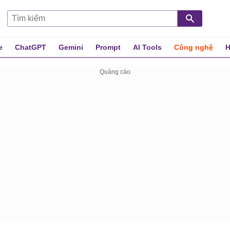
e
ChatGPT
Gemini
Prompt
AI Tools
Công nghệ
H