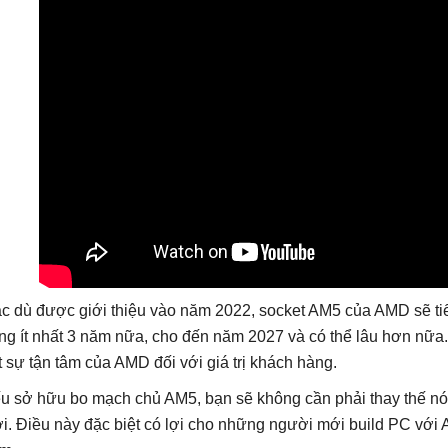
c dù được giới thiệu vào năm 2022, socket AM5 của AMD sẽ t
ong ít nhất 3 năm nữa, cho đến năm 2027 và có thể lâu hơn nữa. 
t sự tận tâm của AMD đối với giá trị khách hàng.
u sở hữu bo mạch chủ AM5, bạn sẽ không cần phải thay thế nó
i. Điều này đặc biệt có lợi cho những người mới build PC với