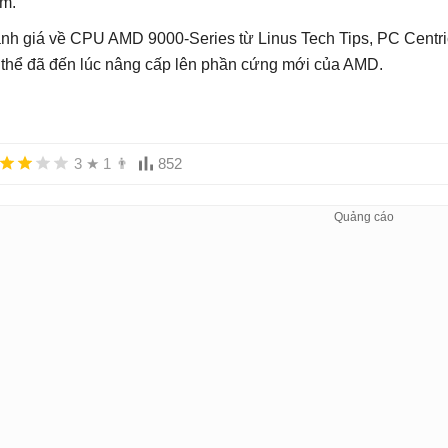
m.
nh giá về CPU AMD 9000-Series từ Linus Tech Tips, PC Centric
 thể đã đến lúc nâng cấp lên phần cứng mới của AMD.
3
★
1
👨
852