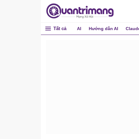
Tất cả
AI
Hướng dẫn AI
Claud