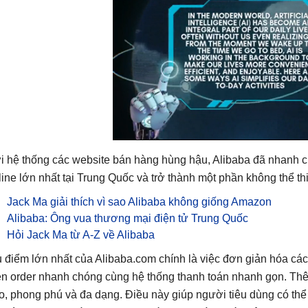
i hệ thống các website bán hàng hùng hậu, Alibaba đã nhanh 
line lớn nhất tại Trung Quốc và trở thành một phần không thể t
Jack Ma giải thích vì sao Alibaba không giống Amazon
Alibaba: Ông vua thương mại điện tử Trung Quốc
Hỏi Jack Ma từ A-Z về Alibaba
 điểm lớn nhất của Alibaba.com chính là việc đơn giản hóa các
ện order nhanh chóng cùng hệ thống thanh toán nhanh gọn. Thê
o, phong phú và đa dạng. Điều này giúp người tiêu dùng có th