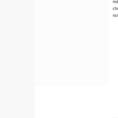
mà
ch
nư