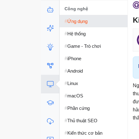
Công nghệ
K
#
Ứng dụng
#
Hệ thống
#
Game - Trò chơi
#
iPhone
#
Android
#
Linux
Ng
th
#
macOS
đư
#
Phần cứng
hà
th
#
Thủ thuật SEO
#
Kiến thức cơ bản