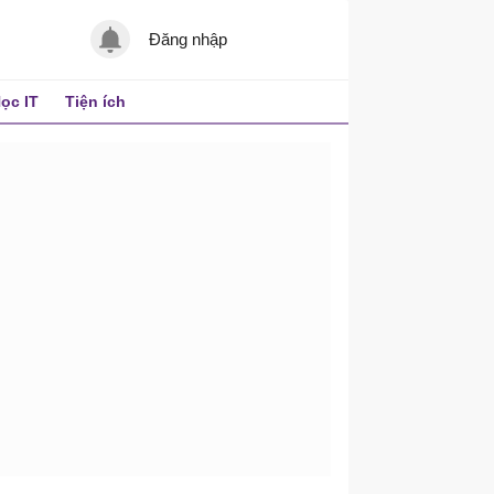
Đăng nhập
ọc IT
Tiện ích