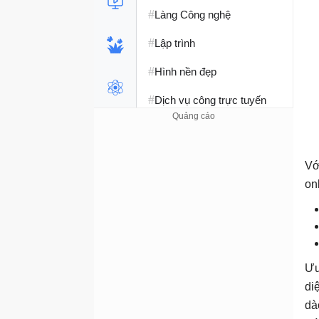
#
Làng Công nghệ
#
Lập trình
#
Hình nền đẹp
#
Dịch vụ công trực tuyến
#
Dịch vụ nhà mạng
#
Ví điện tử - Ngân hàng
Vớ
#
on
Chụp ảnh - Quay phim
#
Raspberry Pi
#
Đồng hồ thông minh
Ưu
#
Nền tảng Web
di
dà