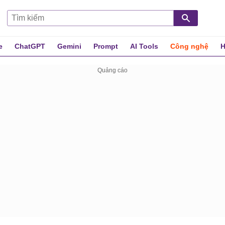
e
ChatGPT
Gemini
Prompt
AI Tools
Công nghệ
H