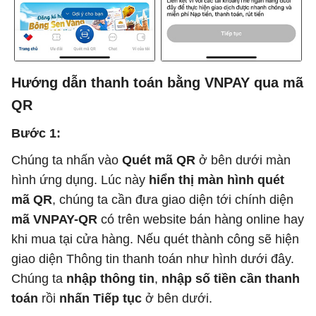
Hướng dẫn thanh toán bằng VNPAY qua mã
QR
Bước 1:
Chúng ta nhấn vào
Quét mã QR
ở bên dưới màn
hình ứng dụng. Lúc này
hiển thị màn hình quét
mã QR
, chúng ta cần đưa giao diện tới chính diện
mã VNPAY-QR
có trên website bán hàng online hay
khi mua tại cửa hàng. Nếu quét thành công sẽ hiện
giao diện Thông tin thanh toán như hình dưới đây.
Chúng ta
nhập thông tin
,
nhập số tiền cần thanh
toán
rồi
nhấn Tiếp tục
ở bên dưới.