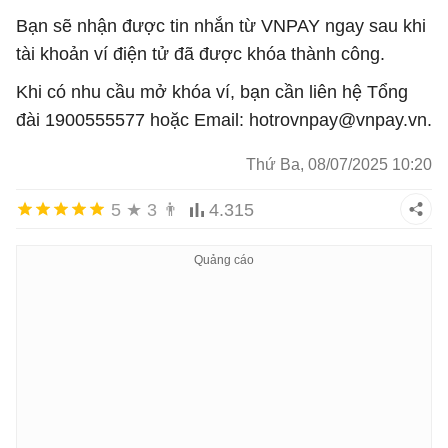
Bạn sẽ nhận được tin nhắn từ VNPAY ngay sau khi
tài khoản ví điện tử đã được khóa thành công.
Khi có nhu cầu mở khóa ví, bạn cần liên hệ Tổng
đài 1900555577 hoặc Email: hotrovnpay@vnpay.vn.
Thứ Ba, 08/07/2025 10:20
5
★
3
👨
4.315