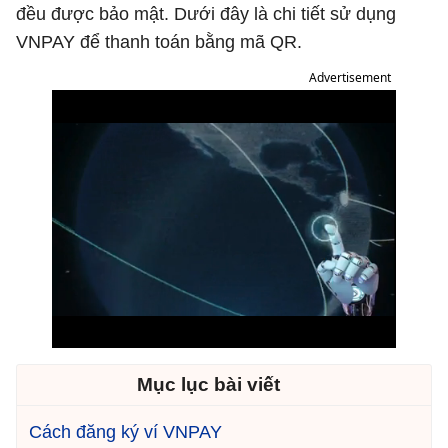
đều được bảo mật. Dưới đây là chi tiết sử dụng
VNPAY để thanh toán bằng mã QR.
Advertisement
Mục lục bài viết
Cách đăng ký ví VNPAY