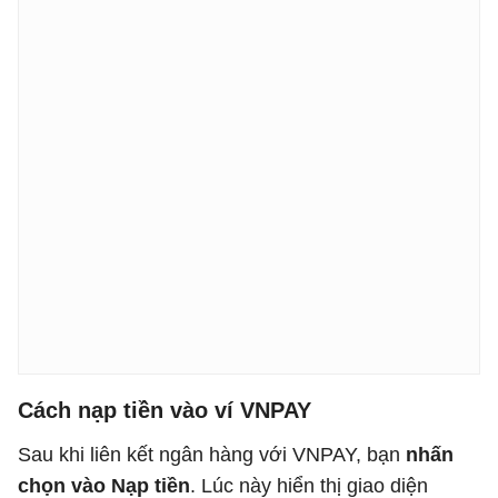
Cách nạp tiền vào ví VNPAY
Sau khi liên kết ngân hàng với VNPAY, bạn
nhấn
chọn vào Nạp tiền
. Lúc này hiển thị giao diện