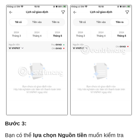
Bước 3:
Bạn có thể
lựa chọn Nguồn tiền
muốn kiểm tra