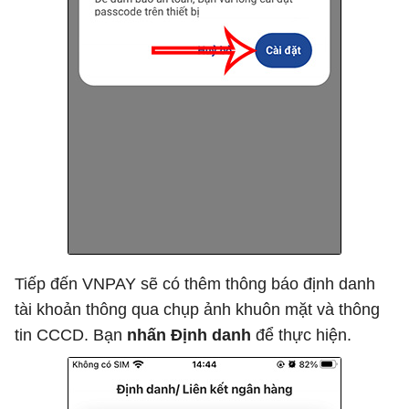
Tiếp đến VNPAY sẽ có thêm thông báo định danh
tài khoản thông qua chụp ảnh khuôn mặt và thông
tin CCCD. Bạn
nhấn Định danh
để thực hiện.