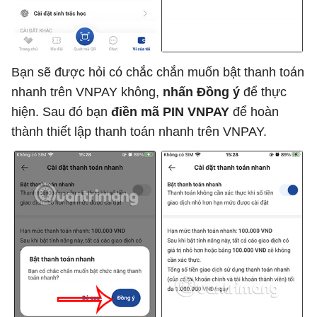
Bạn sẽ được hỏi có chắc chắn muốn bật thanh toán
nhanh trên VNPAY không,
nhấn Đồng ý
để thực
hiện. Sau đó bạn
điền mã PIN VNPAY
để hoàn
thành thiết lập thanh toán nhanh trên VNPAY.