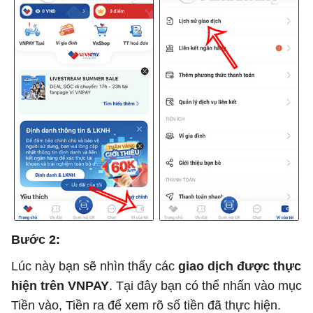
Bước 2:
Lúc này bạn sẽ nhìn thấy các
giao dịch được thực
hiện trên VNPAY
. Tại đây bạn có thể nhấn vào mục
Tiền vào, Tiền ra để xem rõ số tiền đã thực hiện.