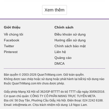
Xem thêm
Giới thiệu
Chính sách
Về chúng tôi
Điều khoản sử dụng
Facebook
Hướng dẫn sử dụng
Twitter
Chính sách bảo mật
Pinterest
Liên hệ
Quảng cáo
DMCA
Bản quyền © 2003-2026 QuanTriMang.com. Giữ toàn quyền.
Không được sao chép hoặc sử dụng hoặc phát hành lại bất kỳ nội dung nào
thuộc QuanTriMang.com khi chưa được phép.
Giấy phép Mạng Xã Hội số 362/GP-BTTTT do bộ TTTT cấp ngày 30/06/2016.
Cơ quan chủ quản: CÔNG TY CỔ PHẦN MẠNG TRỰC TUYẾN META.
Địa chỉ: 56 Duy Tân, Phường Cầu Giấy, Hà Nội. Điện thoại:
024 2242 6188
.
Email: info@meta.vn. Chịu trách nhiệm nội dung: Lê Ngọc Lam.