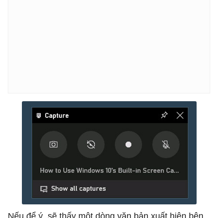
Nếu để ý, sẽ thấy một dòng văn bản xuất hiện bên