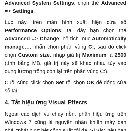
Advanced System Settings
, chọn thẻ
Advanced
=
>
Settings
.
Lúc này, trên màn hình xuất hiện cửa sổ
Performance Options
, tại đây bạn chọn thẻ
Advanced
=>
Change
, bỏ tích mục
Automatically
manage…
, nhấn chọn phân vùng
C:,
sau đó click
chọn
Custom size
, nhập giá trị
Maximum
là
2500
(tính bằng MB, giá trị này sẽ khác nhau tùy vào
dung lượng trống còn lại trên phân vùng C:).
Cuối cùng click chọn
Set
rồi chọn
OK
để đóng cửa
sổ lại.
4. Tắt hiệu ứng Visual Effects
Ngoài các dịch vụ chạy nền, phần hiệu ứng trên
Windows 7 cũng là nguyên nhân khiến máy bạn
phải "phát huy" hết công suất tối đa. Vì vậy, nếu bạn