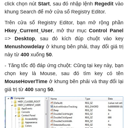
click chọn nút
Start
, sau đó nhập lệnh
Regedit
vào
khung Search để mở cửa sổ Registry Editor.
Trên cửa sổ Registry Editor, bạn mở rộng phần
Hkey_Current_User
, mở thư mục
Control Panel
=>
Desktop
, sau đó kích đúp chuột vào key
Menushowdelay
ở khung bên phải, thay đổi giá trị
này từ
400
xuống
50
.
- Tăng tốc độ đáp ứng chuột: Cũng tại key này, bạn
chọn key là Mouse, sau đó tìm key có tên
MouseHoverTime
ở khung bên phải và thay đổi lại
giá trị từ
400
sang
50
.