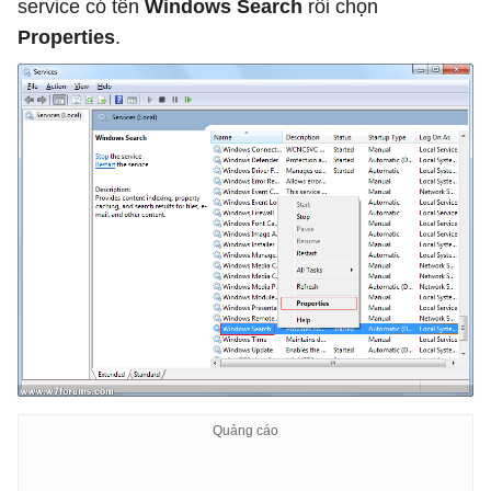
service có tên
Windows Search
rồi chọn
Properties
.