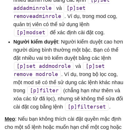
nhiều admin role bằng các lệnh
addadminrole
[p]set
và
removeadminrole
. Ví dụ, trong mod cog,
quản trị viên có thể sử dụng lệnh
[p]modset
để xác định cài đặt cog.
Người kiểm duyệt
: Người kiểm duyệt cao hơn
người dùng bình thường một bậc. Bạn có thể
đặt nhiều vai trò kiểm duyệt bằng các lệnh
[p]set addmodrole
[p]set
và
remove modrole
. Ví dụ, trong bộ lọc cog,
một mod sẽ có thể sử dụng các lệnh khác nhau
[p]filter
trong
(chẳng hạn như thêm và
xóa các từ đã lọc), nhưng sẽ không thể sửa đổi
[p]filterset
cài đặt cog bằng lệnh
.
Mẹo
: Nếu bạn không thích cài đặt quyền mặc định
cho một số lệnh hoặc muốn hạn chế một cog hoặc