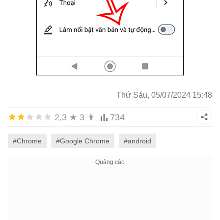
Thứ Sáu, 05/07/2024 15:48
2,3
★
3
👨
734
#Chrome
#Google Chrome
#android