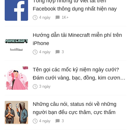
Tổng hợp những từ viết tắt trên
Facebook thông dụng nhất hiện nay
4 ngày
1K+
Hướng dẫn tải Minecraft miễn phí trên
iPhone
4 ngày
3
Tên gọi các mốc kỷ niệm ngày cưới?
Đám cưới vàng, bạc, đồng, kim cương
là bao nhiêu năm?
3 ngày
Những câu nói, status nói về những
người bạn đểu cực thâm, cực thấm
4 ngày
3