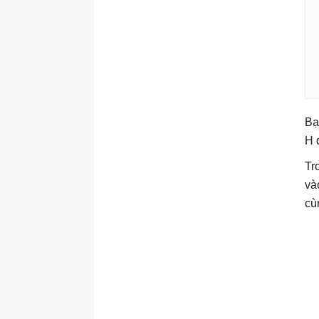
Bạ
H 
Tr
và
cù