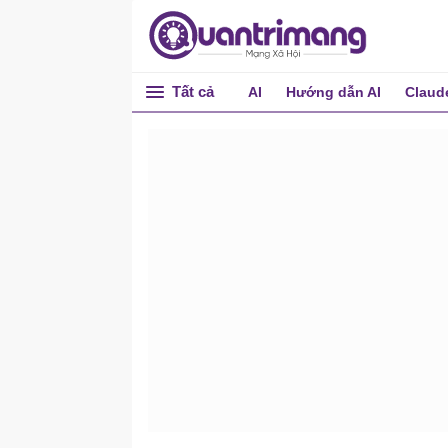
Tất cả
AI
Hướng dẫn AI
Claud