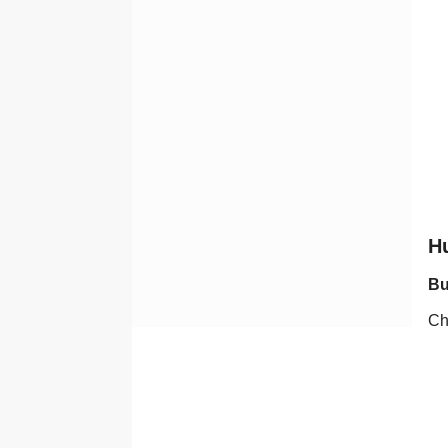
H
Bư
Ch