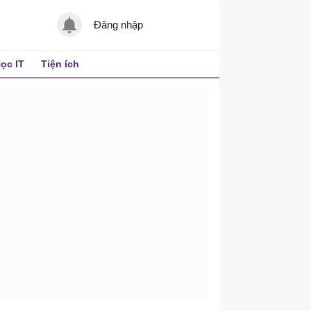
Đăng nhập
ọc IT
Tiện ích