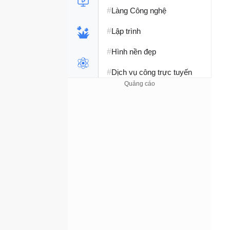
#
Làng Công nghệ
#
Lập trình
#
Hình nền đẹp
#
Dịch vụ công trực tuyến
#
Dịch vụ nhà mạng
#
Ví điện tử - Ngân hàng
#
Chụp ảnh - Quay phim
#
Raspberry Pi
#
Đồng hồ thông minh
#
Nền tảng Web