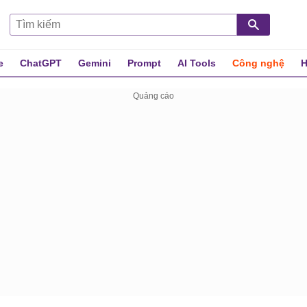
e
ChatGPT
Gemini
Prompt
AI Tools
Công nghệ
H