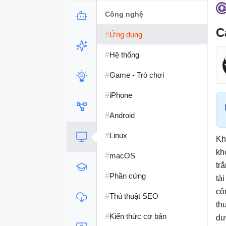
Công nghệ
C
#
Ứng dụng
#
Hệ thống
#
Game - Trò chơi
#
iPhone
#
Android
#
Linux
Kh
kh
#
macOS
tr
#
Phần cứng
tà
cô
#
Thủ thuật SEO
th
#
Kiến thức cơ bản
dư