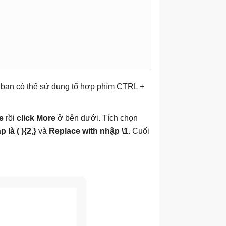
 bạn có thể sử dụng tổ hợp phím CTRL +
e
rồi
click More
ở bên dưới. Tích chọn
 là ( ){2,}
và
Replace with nhập \1
. Cuối