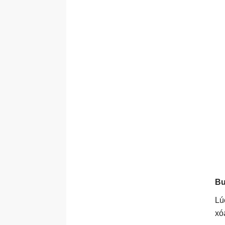
Bư
Lú
xó