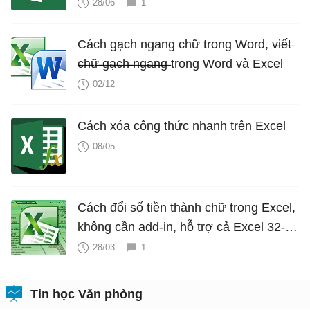
28/06
1
Cách gạch ngang chữ trong Word, v̶i̶ế̶t̶
̶c̶h̶ữ̶ ̶g̶ạ̶c̶h̶ ̶n̶g̶a̶n̶g̶ trong Word và Excel
02/12
Cách xóa công thức nhanh trên Excel
08/05
Cách đổi số tiền thành chữ trong Excel,
không cần add-in, hỗ trợ cả Excel 32-bit
và 64-bit
28/03
1
Tin học Văn phòng