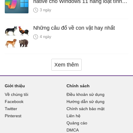
native cho Windows 11 hàng loạt tính
năng mới Hữu Ích
3 ngày
Những câu đố về con vật hay nhất
4 ngày
Xem thêm
Giới thiệu
Chính sách
Về chúng tôi
Điều khoản sử dụng
Facebook
Hướng dẫn sử dụng
Twitter
Chính sách bảo mật
Pinterest
Liên hệ
Quảng cáo
DMCA