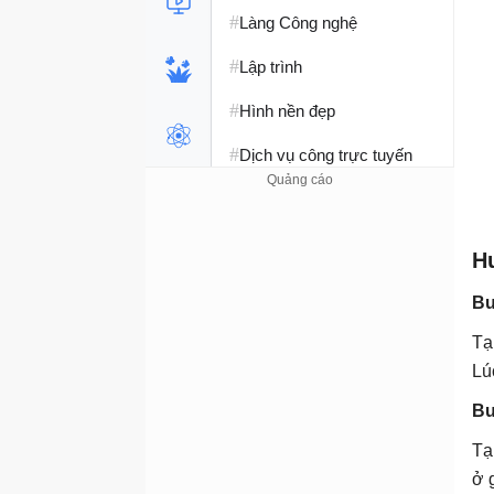
#
Làng Công nghệ
#
Lập trình
#
Hình nền đẹp
#
Dịch vụ công trực tuyến
#
Dịch vụ nhà mạng
#
Ví điện tử - Ngân hàng
H
#
Chụp ảnh - Quay phim
Bư
#
Raspberry Pi
Tạ
Lú
#
Đồng hồ thông minh
Bư
#
Nền tảng Web
Tạ
ở 