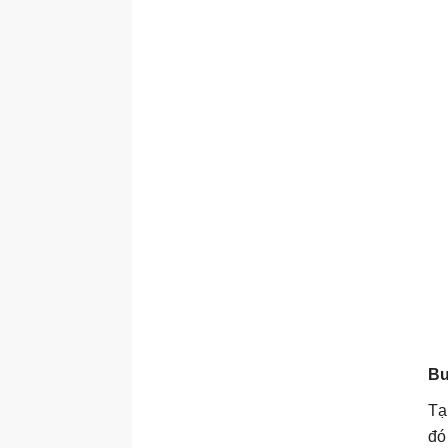
Bư
Tạ
đó