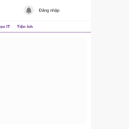
Đăng nhập
ọc IT
Tiện ích