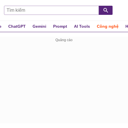
e
ChatGPT
Gemini
Prompt
AI Tools
Công nghệ
H