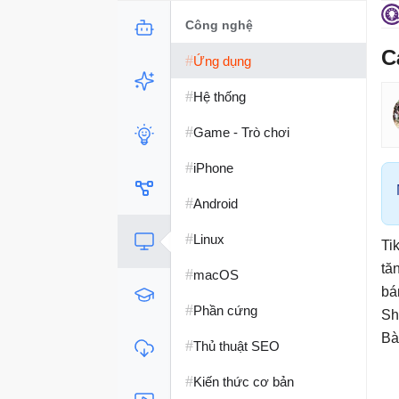
Công nghệ
C
#
Ứng dụng
#
Hệ thống
#
Game - Trò chơi
#
iPhone
#
Android
#
Linux
Ti
tă
#
macOS
bá
#
Phần cứng
Sh
Bà
#
Thủ thuật SEO
#
Kiến thức cơ bản