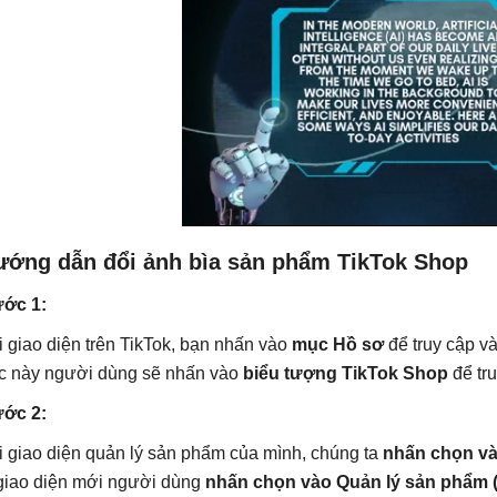
ướng dẫn đổi ảnh bìa sản phẩm TikTok Shop
ớc 1:
i giao diện trên TikTok, bạn nhấn vào
mục Hồ sơ
để truy cập v
c này người dùng sẽ nhấn vào
biểu tượng TikTok Shop
để tr
ớc 2:
i giao diện quản lý sản phẩm của mình, chúng ta
nhấn chọn và
giao diện mới người dùng
nhấn chọn vào Quản lý sản phẩm 