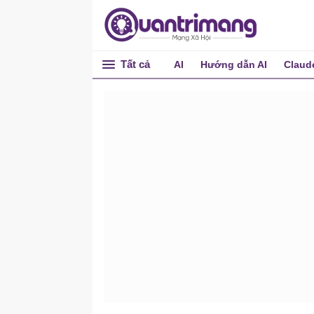
Tất cả
AI
Hướng dẫn AI
Claud