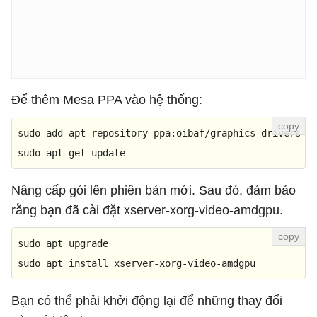
Để thêm Mesa PPA vào hệ thống:
sudo 
add
-
apt
-
repository ppa:oibaf
/
graphics
-
drivers

sudo apt
-
get
update
Nâng cấp gói lên phiên bản mới. Sau đó, đảm bảo
rằng bạn đã cài đặt xserver-xorg-video-amdgpu.
sudo apt upgrade

sudo apt install xserver-xorg-
video
-amdgpu
Bạn có thể phải khởi động lại để những thay đổi