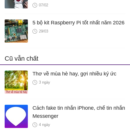
07/02
5 bộ kit Raspberry Pi tốt nhất năm 2026
29/03
Cũ vẫn chất
Thơ về mùa hè hay, gợi nhiều ký ức
3 ngày
Cách fake tin nhắn iPhone, chế tin nhắn
Messenger
4 ngày