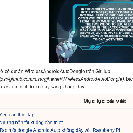
ờ có dự án WirelessAndroidAutoDongle trên GitHub
ttps://github.com/nisargjhaveri/WirelessAndroidAutoDongle),
bạn
ên xe của mình từ có dây sang không dây.
Mục lục bài viết
Yêu cầu thiết lập
Những bản tải xuống cần thiết
Tạo một dongle Android Auto không dây với Raspberry Pi