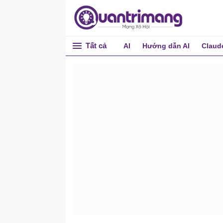
Tất cả
AI
Hướng dẫn AI
Claud