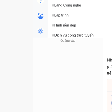
#
Làng Công nghệ
#
Lập trình
#
Hình nền đẹp
#
Dịch vụ công trực tuyến
#
Dịch vụ nhà mạng
#
Ví điện tử - Ngân hàng
Nh
#
Chụp ảnh - Quay phim
(h
tr
#
Raspberry Pi
#
Đồng hồ thông minh
#
Nền tảng Web