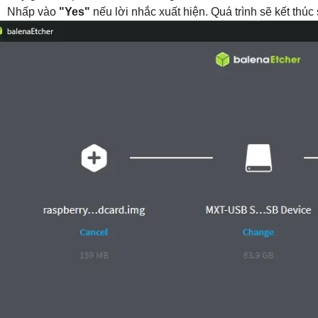
Nhấp vào
"Yes"
nếu lời nhắc xuất hiện. Quá trình sẽ kết thúc