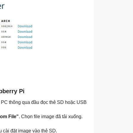
pberry Pi
 với PC thông qua đầu đọc thẻ SD hoặc USB
rom File"
. Chọn file image đã tải xuống.
u cài đặt image vào thẻ SD.