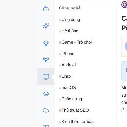
Công nghệ
C
#
Ứng dụng
P
#
Hệ thống
#
Game - Trò chơi
#
iPhone
#
Android
#
Linux
#
macOS
Mộ
sử
#
Phần cứng
cá
#
Pi
.
Thủ thuật SEO
#
Kiến thức cơ bản