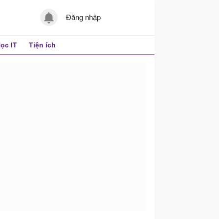
Đăng nhập
ọc IT
Tiện ích