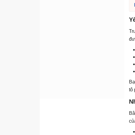
Yê
Tr
đư
Bạ
tô
Nh
Bâ
củ