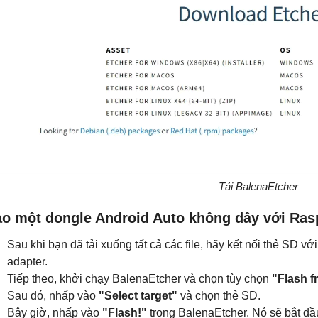
Tải BalenaEtcher
ạo một dongle Android Auto không dây với Ras
Sau khi bạn đã tải xuống tất cả các file, hãy kết nối thẻ SD
adapter.
Tiếp theo, khởi chạy BalenaEtcher và chọn tùy chọn
"Flash f
Sau đó, nhấp vào
"Select target"
và chọn thẻ SD.
Bây giờ, nhấp vào
"Flash!"
trong BalenaEtcher. Nó sẽ bắt đầ