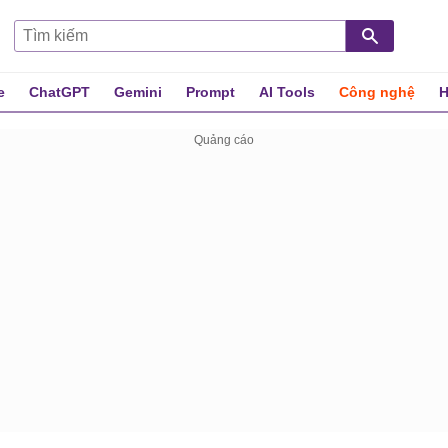
e
ChatGPT
Gemini
Prompt
AI Tools
Công nghệ
H