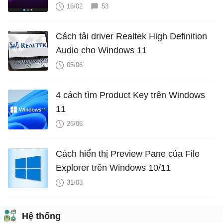
16/02
53
Cách tải driver Realtek High Definition
Audio cho Windows 11
05/06
4 cách tìm Product Key trên Windows
11
26/06
Cách hiển thị Preview Pane của File
Explorer trên Windows 10/11
31/03
Hệ thống