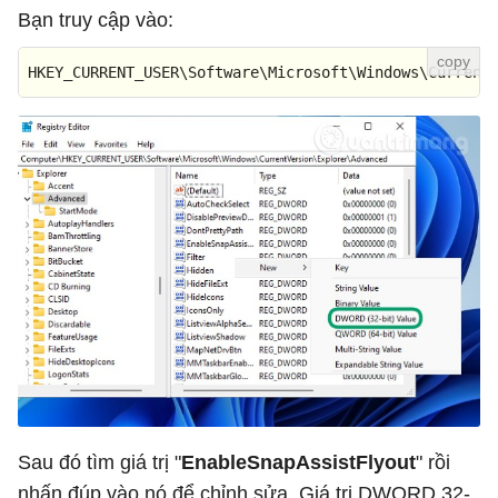
Bạn truy cập vào:
HKEY_CURRENT_USER\Software\Microsoft\Windows\Current
Sau đó tìm giá trị "
EnableSnapAssistFlyout
" rồi
nhấn đúp vào nó để chỉnh sửa. Giá trị DWORD 32-