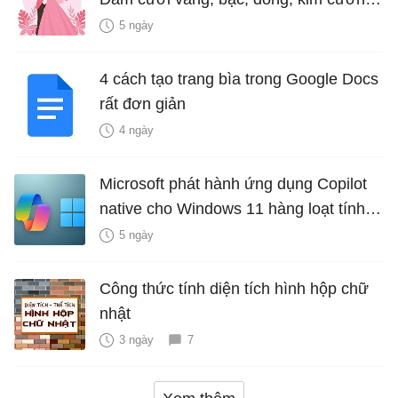
là bao nhiêu năm?
5 ngày
4 cách tạo trang bìa trong Google Docs
rất đơn giản
4 ngày
Microsoft phát hành ứng dụng Copilot
native cho Windows 11 hàng loạt tính
năng mới Hữu Ích
5 ngày
Công thức tính diện tích hình hộp chữ
nhật
3 ngày
7