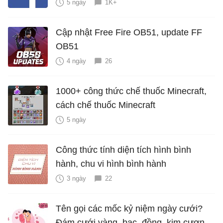
5 ngày
1K+
Cập nhật Free Fire OB51, update FF
OB51
4 ngày
26
1000+ công thức chế thuốc Minecraft,
cách chế thuốc Minecraft
5 ngày
Công thức tính diện tích hình bình
hành, chu vi hình bình hành
3 ngày
22
Tên gọi các mốc kỷ niệm ngày cưới?
Đám cưới vàng, bạc, đồng, kim cương