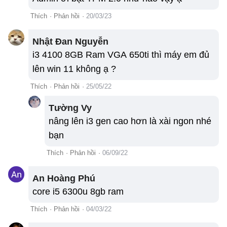
Thích
·
Phản hồi
·
20/03/23
Nhật Đan Nguyễn
i3 4100 8GB Ram VGA 650ti thì máy em đủ
lên win 11 không ạ ?
Thích
·
Phản hồi
·
25/05/22
Tường Vy
nâng lên i3 gen cao hơn là xài ngon nhé
bạn
Thích
·
Phản hồi
·
06/09/22
An Hoàng Phú
core i5 6300u 8gb ram
Thích
·
Phản hồi
·
04/03/22