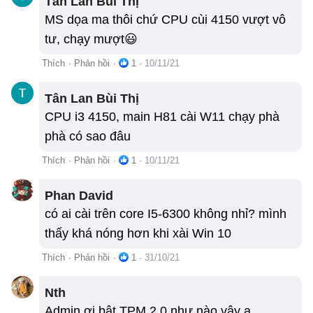
Tân Lan Bùi Thị
MS dọa ma thôi chứ CPU cùi 4150 vượt vô
tư, chạy mượt😃
Thích
·
Phản hồi
·
1
·
10/11/21
Tân Lan Bùi Thị
CPU i3 4150, main H81 cài W11 chạy phà
phà có sao đâu
Thích
·
Phản hồi
·
1
·
10/11/21
Phan David
có ai cài trên core I5-6300 không nhỉ? mình
thấy khá nóng hơn khi xài Win 10
Thích
·
Phản hồi
·
1
·
31/10/21
Nth
Admin ơi bật TPM 2.0 như nào vậy ạ