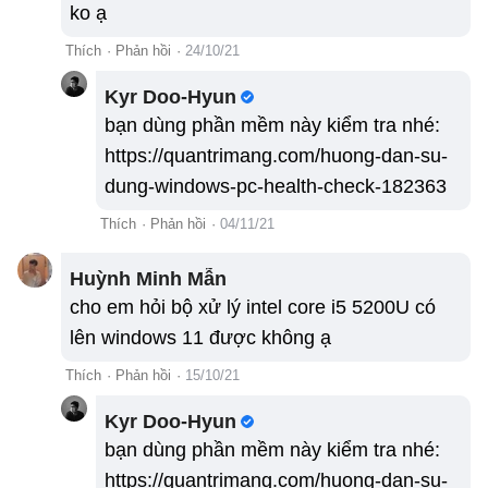
ko ạ
Thích
·
Phản hồi
·
24/10/21
Kyr Doo-Hyun
bạn dùng phần mềm này kiểm tra nhé:
https://quantrimang.com/huong-dan-su-
dung-windows-pc-health-check-182363
Thích
·
Phản hồi
·
04/11/21
Huỳnh Minh Mẫn
cho em hỏi bộ xử lý intel core i5 5200U có
lên windows 11 được không ạ
Thích
·
Phản hồi
·
15/10/21
Kyr Doo-Hyun
bạn dùng phần mềm này kiểm tra nhé:
https://quantrimang.com/huong-dan-su-