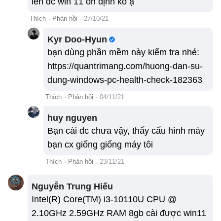
lên đc win 11 ổn định ko ạ
Thích
·
Phản hồi
·
27/10/21
Kyr Doo-Hyun
bạn dùng phần mềm này kiểm tra nhé:
https://quantrimang.com/huong-dan-su-
dung-windows-pc-health-check-182363
Thích
·
Phản hồi
·
04/11/21
huy nguyen
Bạn cài đc chưa vậy, thấy cấu hình máy
bạn cx giống giống máy tôi
Thích
·
Phản hồi
·
23/11/21
Nguyễn Trung Hiếu
Intel(R) Core(TM) i3-10110U CPU @
2.10GHz 2.59GHz RAM 8gb cài được win11