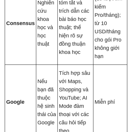
Nghiên
tóm tắt và
kiếm
cứu
trích dẫn các
Pro/tháng);
khoa
bài báo học
Consensus
từ 10
học và
thuật; thể
USD/tháng
học
hiện rõ sự
cho gói Pro
thuật
đồng thuận
không giới
khoa học
hạn
Tích hợp sâu
Nếu
với Maps,
bạn đã
Shopping và
thuộc
YouTube; AI
Google
Miễn phí
hệ sinh
Mode đàm
thái của
thoại với các
Google
câu hỏi tiếp
theo