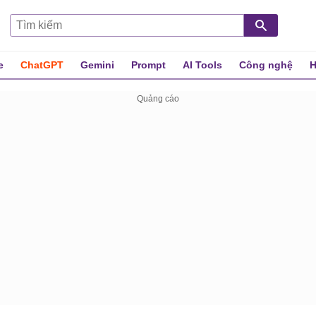
e
ChatGPT
Gemini
Prompt
AI Tools
Công nghệ
H