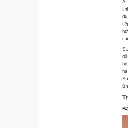
AI
tí
dụ
ti
hợ
cu
St
đả
hỏ
hà
So
ứn
T
Bạ