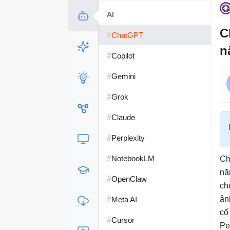
AI
C
#
ChatGPT
n
#
Copilot
#
Gemini
#
Grok
#
Claude
#
Perplexity
#
NotebookLM
Ch
nă
#
OpenClaw
ch
#
ản
Meta AI
cố
#
Cursor
Pe