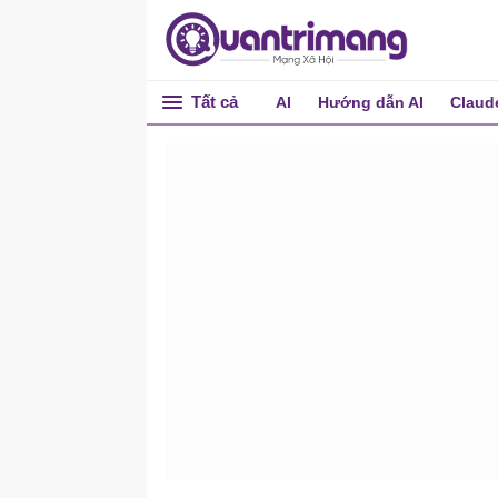
Tất cả
AI
Hướng dẫn AI
Claud