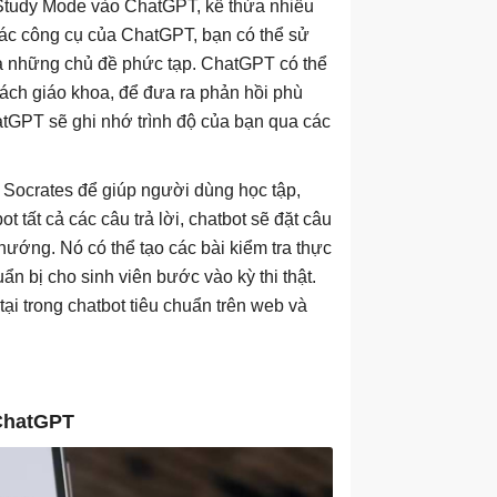
Study Mode vào ChatGPT, kế thừa nhiều
các công cụ của ChatGPT, bạn có thể sử
hóa những chủ đề phức tạp. ChatGPT có thể
 sách giáo khoa, để đưa ra phản hồi phù
atGPT sẽ ghi nhớ trình độ của bạn qua các
Socrates để giúp người dùng học tập,
tất cả các câu trả lời, chatbot sẽ đặt câu
ướng. Nó có thể tạo các bài kiểm tra thực
n bị cho sinh viên bước vào kỳ thi thật.
i trong chatbot tiêu chuẩn trên web và
 ChatGPT