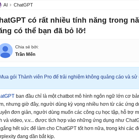
AI
ChatGPT
hatGPT có rất nhiều tính năng trong nă
ăng có thể bạn đã bỏ lỡ!
Trần Mến
Mua gói Thành viên Pro để trải nghiệm không quảng cáo và sử d
atGPT
ban đầu chỉ là một chatbot mô hình ngôn ngữ lớn cơ bản 
m, nhưng giờ đây, người dùng kỳ vọng nhiều hơn từ các ứng dụ
uyện đơn giản, người dùng muốn các công cụ học tập, hỗ trợ mu
h và video, v.v... được tích hợp vào những ứng dụng như Ch
 gắng hết sức để làm cho ChatGPT tốt hơn nữa, trong khi các đ
rplexity đang dần bắt kịp.