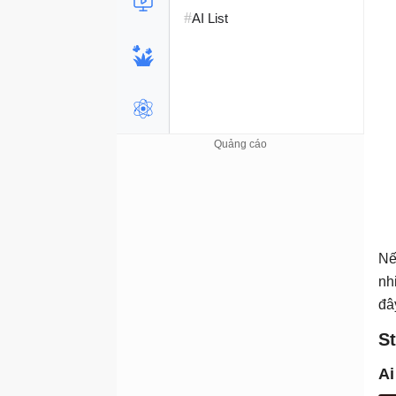
#
AI List
Nế
nh
đâ
S
Ai