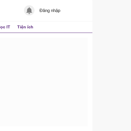
Đăng nhập
ọc IT
Tiện ích