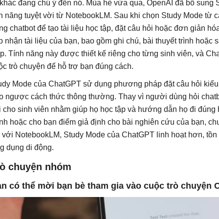
 khác đang chú ý đến nó. Mùa hè vừa qua, OpenAI đã bổ sung 
nh năng tuyệt vời từ NotebookLM. Sau khi chọn Study Mode từ 
ng chatbot để tạo tài liệu học tập, đặt câu hỏi hoặc đơn giản 
ếp nhận tài liệu của bạn, bao gồm ghi chú, bài thuyết trình hoặc
p. Tính năng này được thiết kế riêng cho từng sinh viên, và Ch
ộc trò chuyện để hỗ trợ bạn đúng cách.
udy Mode của ChatGPT sử dụng phương pháp đặt câu hỏi kiểu 
o ngược cách thức thông thường. Thay vì người dùng hỏi chatbot 
i cho sinh viên nhằm giúp họ học tập và hướng dẫn họ đi đúng h
nh hoặc cho bạn điểm giả định cho bài nghiên cứu của bạn, chuẩ
 với NotebookLM, Study Mode của ChatGPT linh hoạt hơn, tồn tạ
g dụng di động.
rò chuyện nhóm
n có thể mời bạn bè tham gia vào cuộc trò chuyện