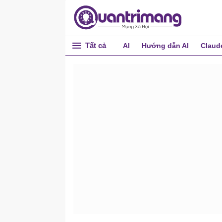
Tất cả
AI
Hướng dẫn AI
Claud