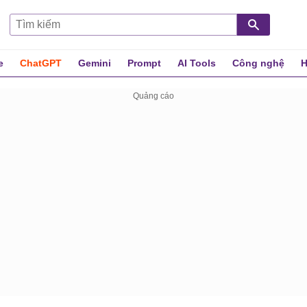
e
ChatGPT
Gemini
Prompt
AI Tools
Công nghệ
H