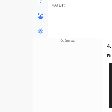
#
AI List
4.
Bi