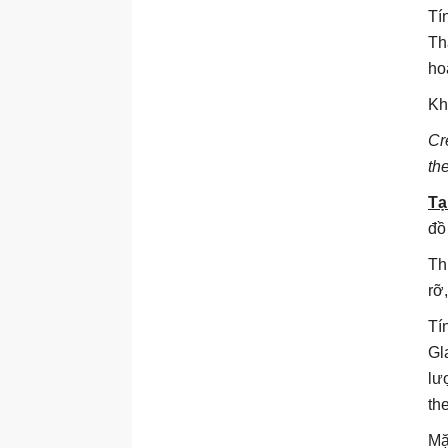
Tí
Th
ho
Kh
Cr
th
Tạ
đồ
Th
rỡ
Tí
Gl
lư
th
Mặ