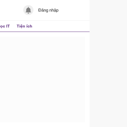
Đăng nhập
ọc IT
Tiện ích