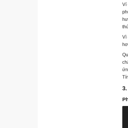
Ví
ph
hư
th
Vì
hơ
Qu
ch
ứn
Tí
3.
Ph