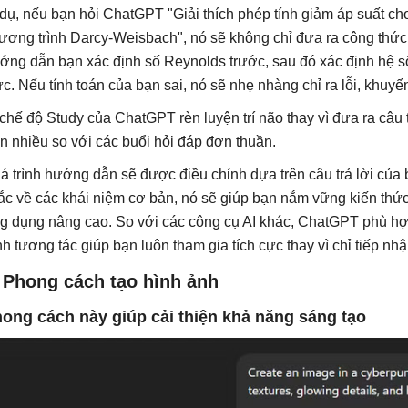
 dụ, nếu bạn hỏi ChatGPT "Giải thích phép tính giảm áp suất c
ương trình Darcy-Weisbach", nó sẽ không chỉ đưa ra công thức v
ớng dẫn bạn xác định số Reynolds trước, sau đó xác định hệ s
ức. Nếu tính toán của bạn sai, nó sẽ nhẹ nhàng chỉ ra lỗi, khuyế
 chế độ Study của ChatGPT rèn luyện trí não thay vì đưa ra câu trả
n nhiều so với các buổi hỏi đáp đơn thuần.
á trình hướng dẫn sẽ được điều chỉnh dựa trên câu trả lời của 
ắc về các khái niệm cơ bản, nó sẽ giúp bạn nắm vững kiến ​​thứ
g dụng nâng cao. So với các công cụ AI khác, ChatGPT phù hợp
nh tương tác giúp bạn luôn tham gia tích cực thay vì chỉ tiếp nh
 Phong cách tạo hình ảnh
ong cách này giúp cải thiện khả năng sáng tạo