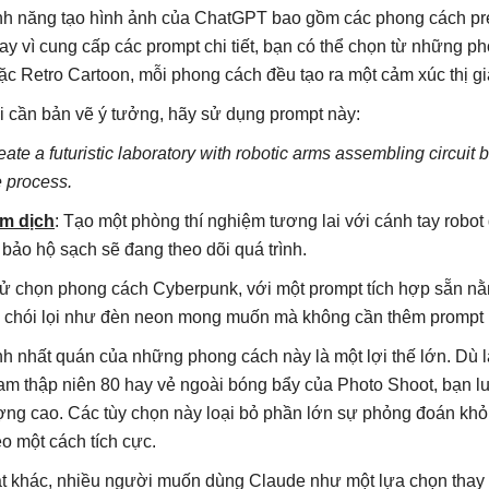
nh năng tạo hình ảnh của ChatGPT bao gồm các phong cách pres
ay vì cung cấp các prompt chi tiết, bạn có thể chọn từ những
ặc Retro Cartoon, mỗi phong cách đều tạo ra một cảm xúc thị giá
i cần bản vẽ ý tưởng, hãy sử dụng prompt này:
eate a futuristic laboratory with robotic arms assembling circuit 
e process.
m dịch
: Tạo một phòng thí nghiệm tương lai với cánh tay rob
 bảo hộ sạch sẽ đang theo dõi quá trình.
ử chọn phong cách Cyberpunk, với một prompt tích hợp sẵn nằm
, chói lọi như đèn neon mong muốn mà không cần thêm prompt 
nh nhất quán của những phong cách này là một lợi thế lớn. Dù 
am thập niên 80 hay vẻ ngoài bóng bẩy của Photo Shoot, bạn lu
ợng cao. Các tùy chọn này loại bỏ phần lớn sự phỏng đoán khỏ
eo một cách tích cực.
t khác, nhiều người muốn dùng Claude như một lựa chọn thay 