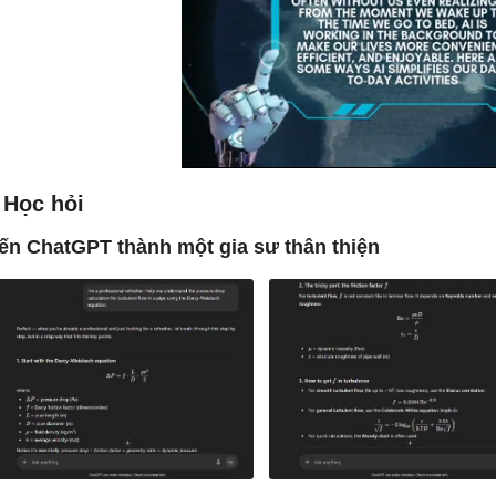
 Học hỏi
ến ChatGPT thành một gia sư thân thiện