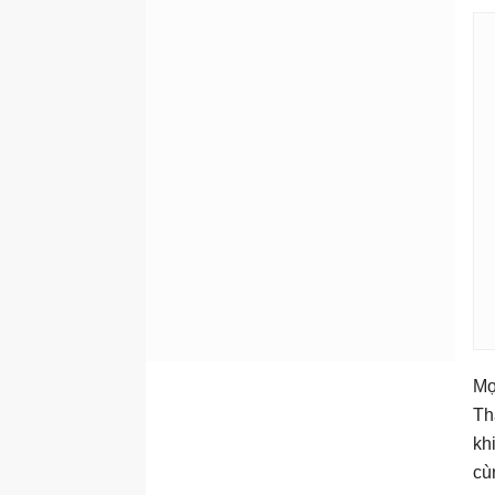
Mọ
Th
kh
cù