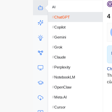
AI
4
#
ChatGPT
#
Copilot
#
Gemini
#
Grok
#
Claude
#
Perplexity
Ch
Th
#
NotebookLM
củ
#
OpenClaw
#
Meta AI
#
Cursor