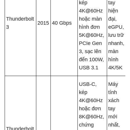
kép
tay
4K@60Hz
hiện
Thunderbolt
hoặc màn
đại,
2015
40 Gbps
3
hình đơn
eGPU,
5K@60Hz,
lưu trữ
PCIe Gen
nhanh,
3, sạc lên
màn
đến 100W,
hình
USB 3.1
4K/5K
USB-C,
Máy
kép
tính
4K@60Hz
xách
hoặc đơn
tay
8K@60Hz,
mới
chứng
nhất,
Thunderbolt