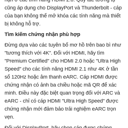
cũng áp dụng cho DisplayPort và Thunderbolt - cáp
của bạn không thể mở khóa các tính năng mà thiết
bị không hỗ trợ.
Tìm kiếm chứng nhận phù hợp
Đừng dựa vào các tuyên bố mơ hồ trên bao bì như
"tương thích với 4K". Đối với HDMI, hãy tìm
"Premium Certified" cho HDMI 2.0 hoặc "Ultra High
Speed" cho các tính năng HDMI 2.1 như 4K ở tần
số 120Hz hoặc âm thanh eARC. Cáp HDMI được
chứng nhận có ảnh ba chiều hoặc mã QR để xác
minh. Điều này đặc biệt quan trọng đối với ARC và
eARC - chỉ có cáp HDMI "Ultra High Speed" được
chứng nhận mới đảm bảo trải nghiệm eARC trọn
vẹn.
Đối với DisplayPort, hãy chọn cáp được chứng