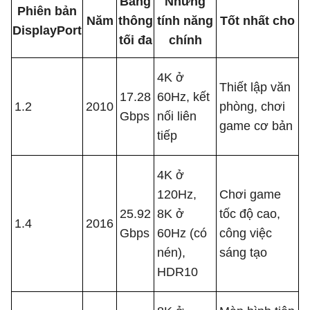
Băng
Những
Phiên bản
Năm
thông
tính năng
Tốt nhất cho
DisplayPort
tối đa
chính
4K ở
Thiết lập văn
17.28
60Hz, kết
1.2
2010
phòng, chơi
Gbps
nối liên
game cơ bản
tiếp
4K ở
120Hz,
Chơi game
25.92
8K ở
tốc độ cao,
1.4
2016
Gbps
60Hz (có
công việc
nén),
sáng tạo
HDR10