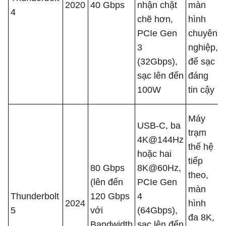
2020
40 Gbps
nhận chặt
màn
4
chẽ hơn,
hình
PCIe Gen
chuyên
3
nghiệp,
(32Gbps),
đế sạc
sạc lên đến
đáng
100W
tin cậy
Máy
USB-C, ba
trạm
4K@144Hz
thế hệ
hoặc hai
tiếp
80 Gbps
8K@60Hz,
theo,
(lên đến
PCIe Gen
màn
Thunderbolt
120 Gbps
4
2024
hình
5
với
(64Gbps),
đa 8K,
Bandwidth
sạc lên đến