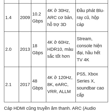
4K ở 30Hz,
Đầu phát Blu-
10.2
1.4
2009
ARC cơ bản,
ray cũ, hộp
Gbps
hỗ trợ 3D
cáp
Stream,
4K ở 60Hz,
18
console hiện
2.0
2013
HDR10, màu
Gbps
đại, hầu hết
sắc tốt hơn
TV 4K
PS5, Xbox
4K ở 120Hz,
48
Series X,
2.1
2017
8K, eARC,
Gbps
soundbar cao
VRR, ALLM
cấp
Cáp HDMI cũng truyền âm thanh. ARC (Audio