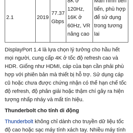
8K ở
Màn hình tiên
120Hz,
tiến, phù hợp
77.37
2.1
2019
16K ở
để sử dụng
Gbps
60Hz, VR
trong tương
nâng cao
lai
DisplayPort 1.4 là lựa chọn lý tưởng cho hầu hết
mọi người, cung cấp 4K ở tốc độ refresh cao và
HDR. Giống như HDMI, cáp của bạn cần phải phù
hợp với phiên bản mà thiết bị hỗ trợ. Sử dụng cáp
cũ hoặc chưa được chứng nhận có thể hạn chế tốc
độ refresh, độ phân giải hoặc thậm chí gây ra hiện
tượng nhấp nháy và mất tín hiệu.
Thunderbolt cho tính di động
Thunderbolt
không chỉ dành cho truyền dữ liệu tốc
độ cao hoặc sạc máy tính xách tay. Nhiều máy tính