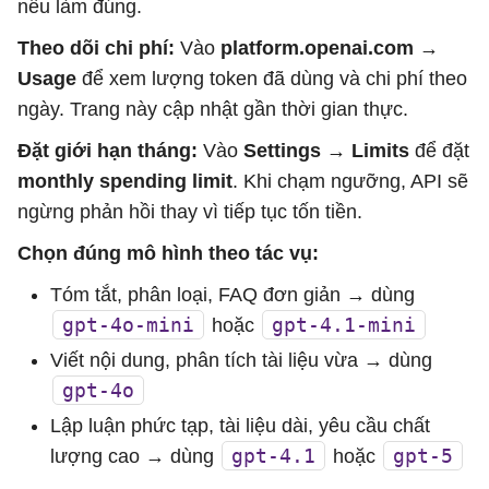
nếu làm đúng.
Theo dõi chi phí:
Vào
platform.openai.com →
Usage
để xem lượng token đã dùng và chi phí theo
ngày. Trang này cập nhật gần thời gian thực.
Đặt giới hạn tháng:
Vào
Settings → Limits
để đặt
monthly spending limit
. Khi chạm ngưỡng, API sẽ
ngừng phản hồi thay vì tiếp tục tốn tiền.
Chọn đúng mô hình theo tác vụ:
Tóm tắt, phân loại, FAQ đơn giản → dùng
gpt-4o-mini
gpt-4.1-mini
hoặc
Viết nội dung, phân tích tài liệu vừa → dùng
gpt-4o
Lập luận phức tạp, tài liệu dài, yêu cầu chất
gpt-4.1
gpt-5
lượng cao → dùng
hoặc