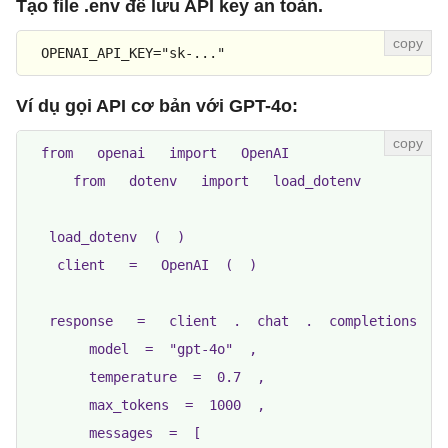
Tạo file .env để lưu API key an toàn.
OPENAI_API_KEY
=
"sk-..."
Ví dụ gọi API cơ bản với GPT-4o:
  from   openai   import   OpenAI

      from   dotenv   import   load_dotenv

   load_dotenv  (  )  

    client   =   OpenAI  (  )  

   response   =   client  .  chat  .  completions  . 
        model  =  "gpt-4o"  ,  

        temperature  =  0.7  ,  

        max_tokens  =  1000  ,  

        messages  =  [  
