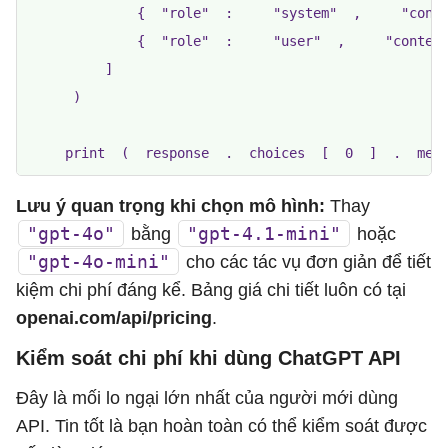
              {  "role"  :     "system"  ,     "conte
              {  "role"  :     "user"  ,     "content
          ]  

      )  

     print  (  response  .  choices  [  0  ]  .  mes
Lưu ý quan trọng khi chọn mô hình:
Thay
"gpt-4o"
"gpt-4.1-mini"
bằng
hoặc
"gpt-4o-mini"
cho các tác vụ đơn giản để tiết
kiệm chi phí đáng kể. Bảng giá chi tiết luôn có tại
openai.com/api/pricing
.
Kiểm soát chi phí khi dùng ChatGPT API
Đây là mối lo ngại lớn nhất của người mới dùng
API. Tin tốt là bạn hoàn toàn có thể kiểm soát được