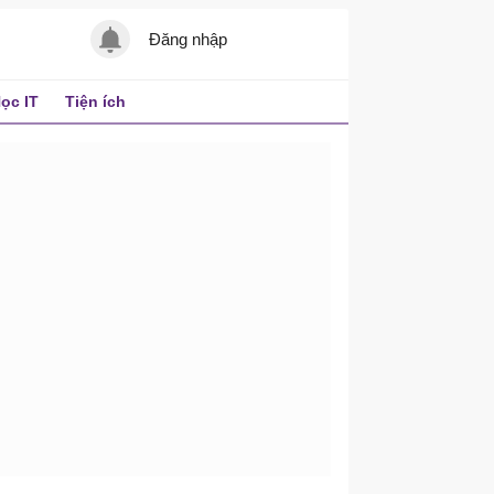
Đăng nhập
ọc IT
Tiện ích