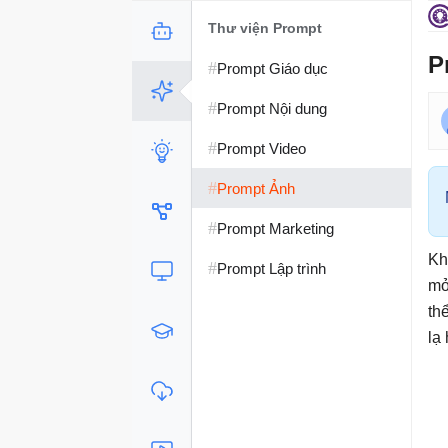
Thư viện Prompt
P
#
Prompt Giáo dục
#
Prompt Nội dung
#
Prompt Video
#
Prompt Ảnh
#
Prompt Marketing
Kh
#
Prompt Lập trình
mở
th
lạ