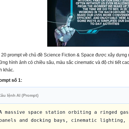
 20 prompt về chủ đề Science Fiction & Space được xây dựng 
ững hình ảnh có chiều sâu, màu sắc cinematic và độ chi tiết ca
h khác.
ompt số 1:
Câu lệnh AI (Prompt)
A massive space station orbiting a ringed gas
panels and docking bays, cinematic lighting, 