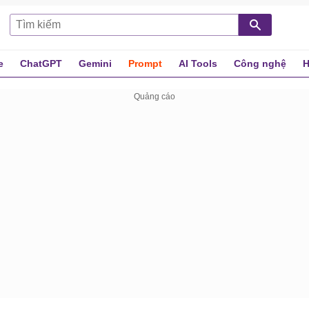
e
ChatGPT
Gemini
Prompt
AI Tools
Công nghệ
H