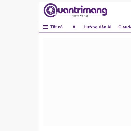
Tất cả
AI
Hướng dẫn AI
Claud