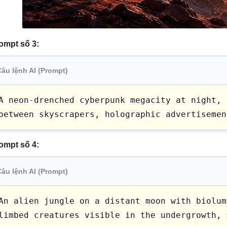
ompt số 3:
Câu lệnh AI (Prompt)
A neon-drenched cyberpunk megacity at night, 
between skyscrapers, holographic advertisemen
ompt số 4:
Câu lệnh AI (Prompt)
An alien jungle on a distant moon with biolum
limbed creatures visible in the undergrowth, 