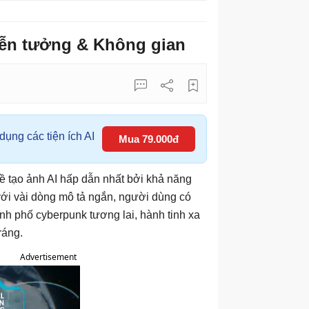
iễn tưởng & Không gian
ụng các tiện ích AI
Mua 79.000đ
ề tạo ảnh AI hấp dẫn nhất bởi khả năng
với vài dòng mô tả ngắn, người dùng có
nh phố cyberpunk tương lai, hành tinh xa
ráng.
Advertisement