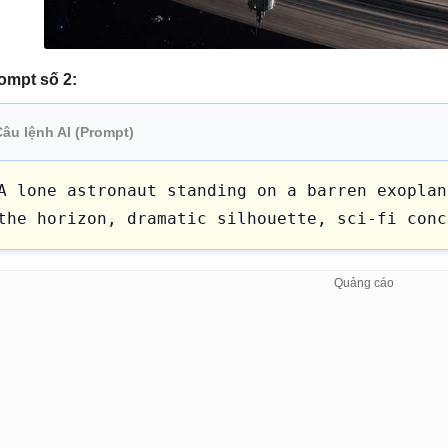
ompt số 2:
Câu lệnh AI (Prompt)
A lone astronaut standing on a barren exoplan
the horizon, dramatic silhouette, sci-fi conc