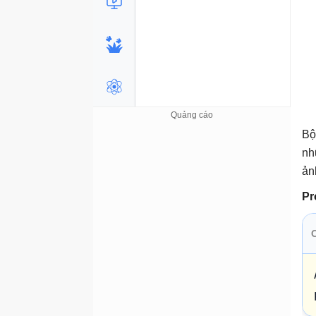
Bộ
nh
ản
Pr