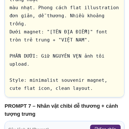
màu nhạt. Phong cách flat illustration 
đơn giản, dễ thương. Nhiều khoảng 
trống.

Dưới magnet: "[TÊN ĐỊA ĐIỂM]" font 
tròn trẻ trung + "VIỆT NAM".

PHẦN DƯỚI: Giữ NGUYÊN VẸN ảnh tôi 
upload.

Style: minimalist souvenir magnet, 
cute flat icon, clean layout.
PROMPT 7 – Nhân vật chibi dễ thương + cảnh
tượng trưng