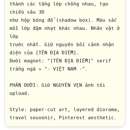
thành các tầng lớp chồng nhau, tạo 
chiều sâu 3D 

như hộp bóng đổ (shadow box). Màu sắc 
mỗi lớp đậm nhạt khác nhau. Nhân vật ở 
lớp 

trước nhất. Giữ nguyên bối cảnh nhận 
diện của [TÊN ĐỊA ĐIỂM].

Dưới magnet: "[TÊN ĐỊA ĐIỂM]" serif 
trắng ngà + "- VIỆT NAM -".

PHẦN DƯỚI: Giữ NGUYÊN VẸN ảnh tôi 
upload.

Style: paper-cut art, layered diorama, 
travel souvenir, Pinterest aesthetic.