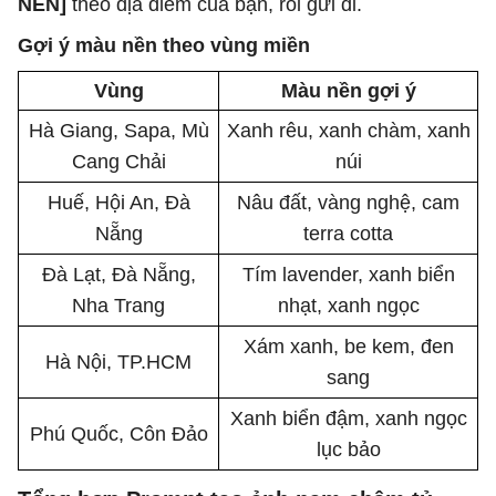
NỀN]
theo địa điểm của bạn, rồi gửi đi.
Gợi ý màu nền theo vùng miền
Vùng
Màu nền gợi ý
Hà Giang, Sapa, Mù
Xanh rêu, xanh chàm, xanh
Cang Chải
núi
Huế, Hội An, Đà
Nâu đất, vàng nghệ, cam
Nẵng
terra cotta
Đà Lạt, Đà Nẵng,
Tím lavender, xanh biển
Nha Trang
nhạt, xanh ngọc
Xám xanh, be kem, đen
Hà Nội, TP.HCM
sang
Xanh biển đậm, xanh ngọc
Phú Quốc, Côn Đảo
lục bảo