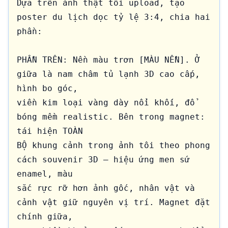
Dựa trên ảnh thật tôi upload, tạo 
poster du lịch dọc tỷ lệ 3:4, chia hai 
phần:

PHẦN TRÊN: Nền màu trơn [MÀU NỀN]. Ở 
giữa là nam châm tủ lạnh 3D cao cấp, 
hình bo góc, 

viền kim loại vàng dày nổi khối, đổ 
bóng mềm realistic. Bên trong magnet: 
tái hiện TOÀN 

BỘ khung cảnh trong ảnh tôi theo phong 
cách souvenir 3D — hiệu ứng men sứ 
enamel, màu 

sắc rực rỡ hơn ảnh gốc, nhân vật và 
cảnh vật giữ nguyên vị trí. Magnet đặt 
chính giữa, 
