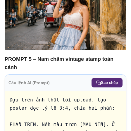
PROMPT 5 – Nam châm vintage stamp toàn
cảnh
Câu lệnh AI (Prompt)
Sao chép
Dựa trên ảnh thật tôi upload, tạo 
poster dọc tỷ lệ 3:4, chia hai phần:

PHẦN TRÊN: Nền màu trơn [MÀU NỀN]. Ở 