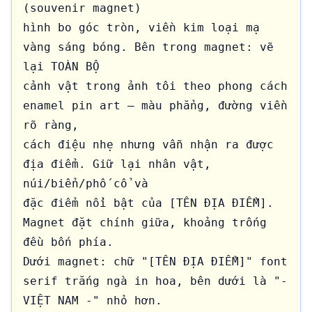
(souvenir magnet) 

hình bo góc tròn, viền kim loại mạ 
vàng sáng bóng. Bên trong magnet: vẽ 
lại TOÀN BỘ 

cảnh vật trong ảnh tôi theo phong cách 
enamel pin art — màu phẳng, đường viền 
rõ ràng, 

cách điệu nhẹ nhưng vẫn nhận ra được 
địa điểm. Giữ lại nhân vật, 
núi/biển/phố cổ và 

đặc điểm nổi bật của [TÊN ĐỊA ĐIỂM]. 
Magnet đặt chính giữa, khoảng trống 
đều bốn phía. 

Dưới magnet: chữ "[TÊN ĐỊA ĐIỂM]" font 
serif trắng ngà in hoa, bên dưới là "- 
VIỆT NAM -" nhỏ hơn.
