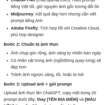
ChatGPT-4o
(chat.openai.com): Hiểu prompt
tiếng Việt tốt, giữ nguyên ảnh gốc tương đối ổn
Midjourney
: Kết quả đẹp hơn nhưng cần viết
prompt tiếng Anh
Adobe Firefly
: Tích hợp tốt với Creative Cloud,
phù hợp designer
Bước 2: Chuẩn bị ảnh thực
Ảnh chụp góc rộng, ánh sáng tự nhiên ban ngày
Có nhân vật trong ảnh (ngồi/đứng quay lưng) sẽ
đẹp hơn
Tránh ảnh ngược sáng, tối, hoặc bị mờ
Bước 3: Upload ảnh + gửi prompt
Upload ảnh thực lên ChatGPT, copy một trong 20
prompt dưới đây,
thay [TÊN ĐỊA ĐIỂM]
và
[MÀU