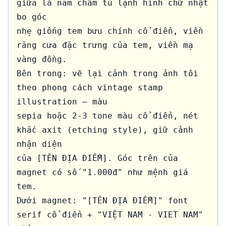
giữa là nam châm tủ lạnh hình chữ nhật 
bo góc 

nhẹ giống tem bưu chính cổ điển, viền 
răng cưa đặc trưng của tem, viền mạ 
vàng đồng. 

Bên trong: vẽ lại cảnh trong ảnh tôi 
theo phong cách vintage stamp 
illustration — màu 

sepia hoặc 2-3 tone màu cổ điển, nét 
khắc axit (etching style), giữ cảnh 
nhận diện 

của [TÊN ĐỊA ĐIỂM]. Góc trên của 
magnet có số "1.000đ" như mệnh giá 
tem.

Dưới magnet: "[TÊN ĐỊA ĐIỂM]" font 
serif cổ điển + "VIỆT NAM - VIET NAM" 