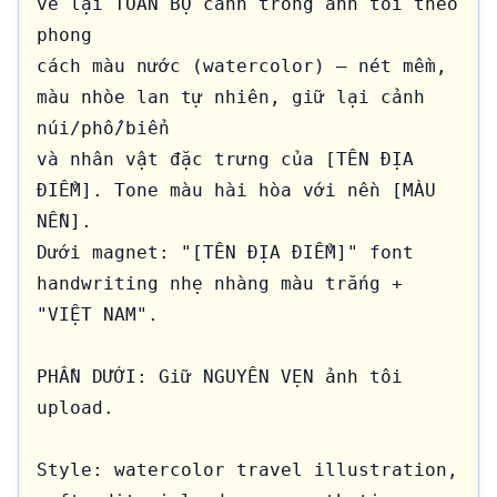
vẽ lại TOÀN BỘ cảnh trong ảnh tôi theo 
phong 

cách màu nước (watercolor) — nét mềm, 
màu nhòe lan tự nhiên, giữ lại cảnh 
núi/phố/biển 

và nhân vật đặc trưng của [TÊN ĐỊA 
ĐIỂM]. Tone màu hài hòa với nền [MÀU 
NỀN].

Dưới magnet: "[TÊN ĐỊA ĐIỂM]" font 
handwriting nhẹ nhàng màu trắng + 
"VIỆT NAM".

PHẦN DƯỚI: Giữ NGUYÊN VẸN ảnh tôi 
upload.

Style: watercolor travel illustration, 