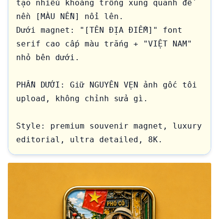
tạo nhiều khoảng trống xung quanh để 
nền [MÀU NỀN] nổi lên.

Dưới magnet: "[TÊN ĐỊA ĐIỂM]" font 
serif cao cấp màu trắng + "VIỆT NAM" 
nhỏ bên dưới.

PHẦN DƯỚI: Giữ NGUYÊN VẸN ảnh gốc tôi 
upload, không chỉnh sửa gì.

Style: premium souvenir magnet, luxury 
editorial, ultra detailed, 8K.