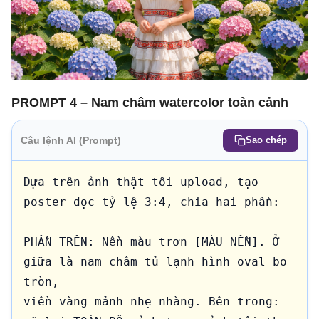
PROMPT 4 – Nam châm watercolor toàn cảnh
Câu lệnh AI (Prompt)
Sao chép
Dựa trên ảnh thật tôi upload, tạo 
poster dọc tỷ lệ 3:4, chia hai phần:

PHẦN TRÊN: Nền màu trơn [MÀU NỀN]. Ở 
giữa là nam châm tủ lạnh hình oval bo 
tròn, 

viền vàng mảnh nhẹ nhàng. Bên trong: 