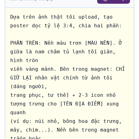
Dựa trên ảnh thật tôi upload, tạo 
poster dọc tỷ lệ 3:4, chia hai phần:

PHẦN TRÊN: Nền màu trơn [MÀU NỀN]. Ở 
giữa là nam châm tủ lạnh tối giản, 
hình tròn 

viền vàng mảnh. Bên trong magnet: CHỈ 
GIỮ LẠI nhân vật chính từ ảnh tôi 
(dáng người, 

trang phục, tư thế) + 2-3 icon nhỏ 
tượng trưng cho [TÊN ĐỊA ĐIỂM] xung 
quanh 

(ví dụ: núi nhỏ, bông hoa đặc trưng, 
mây, chim...). Nền bên trong magnet 
trắng hoặc 
