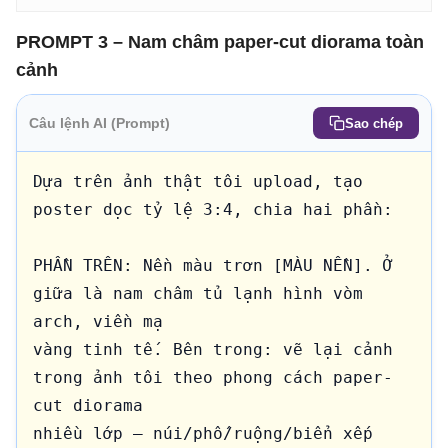
PROMPT 3 – Nam châm paper-cut diorama toàn
cảnh
Câu lệnh AI (Prompt)
Sao chép
Dựa trên ảnh thật tôi upload, tạo 
poster dọc tỷ lệ 3:4, chia hai phần:

PHẦN TRÊN: Nền màu trơn [MÀU NỀN]. Ở 
giữa là nam châm tủ lạnh hình vòm 
arch, viền mạ 

vàng tinh tế. Bên trong: vẽ lại cảnh 
trong ảnh tôi theo phong cách paper-
cut diorama 

nhiều lớp — núi/phố/ruộng/biển xếp 