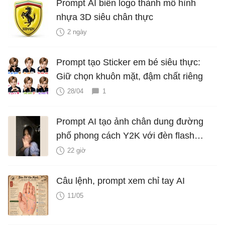
Prompt AI biến logo thành mô hình
nhựa 3D siêu chân thực
2 ngày
Prompt tạo Sticker em bé siêu thực:
Giữ chọn khuôn mặt, đậm chất riêng
28/04
1
Prompt AI tạo ảnh chân dung đường
phố phong cách Y2K với đèn flash
iPhone
22 giờ
Câu lệnh, prompt xem chỉ tay AI
11/05