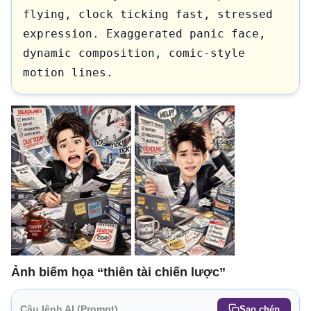
flying, clock ticking fast, stressed 
expression. Exaggerated panic face, 
dynamic composition, comic-style 
motion lines.
Ảnh biếm họa “thiên tài chiến lược”
Câu lệnh AI (Prompt)
Sao chép